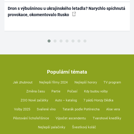
Dron s výbušninou u ukrajinského letadla? Narychlo spíchnutá
provokace, okomentovalo Rusko
Populární témata
Jak zhubnout
Nejlepší filmy 2024
Nejlepší horory
TV program
Změna času
Partie
Počasí
Kdy budou volby
ZOO Nové začátky
Auto – katalog
7 pádů Honzy Dědka
Volby 2025
Svařené víno
Tatarák podle Pohlreicha
Aloe vera
Pěstování lichořeřišnice
Výpočet ascendentu
Tvarohové knedlíky
Nejlepší palačinky
Švestkový koláč