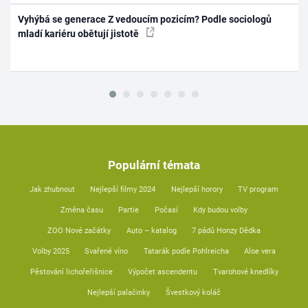
Vyhýbá se generace Z vedoucím pozicím? Podle sociologů
mladí kariéru obětují jistotě
Populární témata
Jak zhubnout
Nejlepší filmy 2024
Nejlepší horory
TV program
Změna času
Partie
Počasí
Kdy budou volby
ZOO Nové začátky
Auto – katalog
7 pádů Honzy Dědka
Volby 2025
Svařené víno
Tatarák podle Pohlreicha
Aloe vera
Pěstování lichořeřišnice
Výpočet ascendentu
Tvarohové knedlíky
Nejlepší palačinky
Švestkový koláč