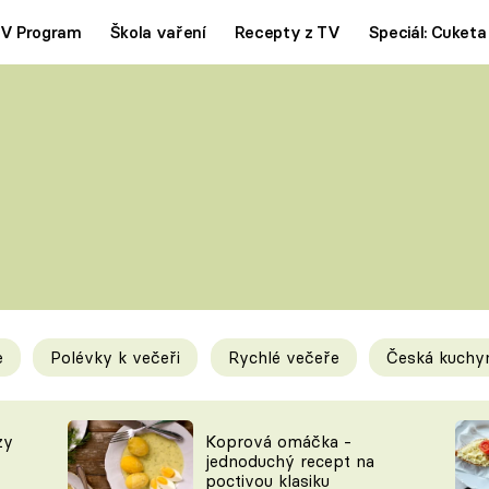
V Program
Škola vaření
Recepty z TV
Speciál: Cuketa
Polévky
Saláty
ČESKÁ KLASIKA
TĚSTOVIN
SILNÉ VÝVARY
SLADKÉ
KRÉMOVÉ
BEZMASÁ J
e
Polévky k večeři
Rychlé večeře
Česká kuchy
y
Tipy a triky
Novink
zy
Koprová omáčka -
jednoduchý recept na
poctivou klasiku
KAM ZA JÍDLEM
BLOG