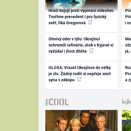
Hráči bojují proti vypínání videoher.
Pri
Tvoříme precedent i pro fyzický
Pri
svět, říká Gregorová
i n
Ohnivý úder v týlu: Ukrajinci
Ma
ochromili rafinérie, útok v Kyjevě si
vž
vyžádal i život dítěte
já,
GLOSA: Vracet Ukrajince do války
Ro
je zlo. Žádný rodič si nepřeje smrt
Pr
syna v zákopu
a 