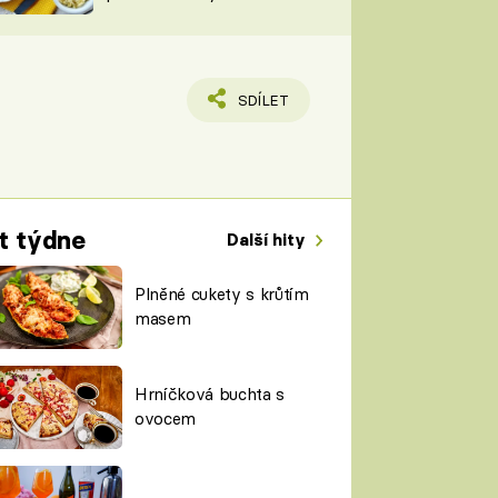
TORKY
ESH
SDÍLET
t týdne
Další hity
Plněné cukety s krůtím
masem
Hrníčková buchta s
ovocem