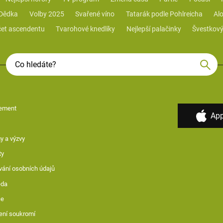
 Dědka
Volby 2025
Svařené víno
Tatarák podle Pohlreicha
Alo
et ascendentu
Tvarohové knedlíky
Nejlepší palačinky
Švestkový
ement
App
y a výzvy
ty
vání osobních údajů
ěda
ce
ení soukromí