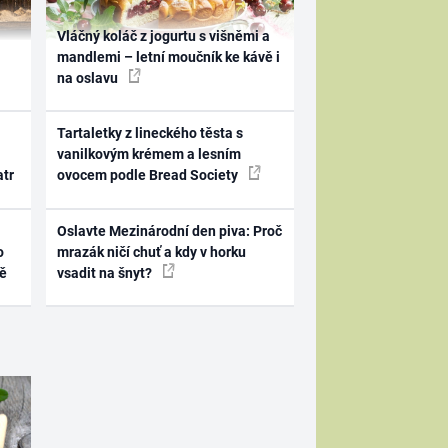
Vláčný koláč z jogurtu s višněmi a
mandlemi – letní moučník ke kávě i
na oslavu
Tartaletky z lineckého těsta s
vanilkovým krémem a lesním
atr
ovocem podle Bread Society
Oslavte Mezinárodní den piva: Proč
o
mrazák ničí chuť a kdy v horku
ně
vsadit na šnyt?