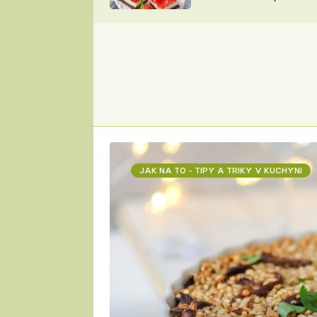
nepotřebujete troubu
ZDENĚK
ČESKO NA TALÍŘI
POHLREICH
KAROLÍNA,
JAROSLAV SAPÍK
DOMÁCÍ
KUCHAŘKA
KAROLÍNA
KAMBERSKÁ
JAK NA TO - TIPY A TRIKY V KUCHYNI