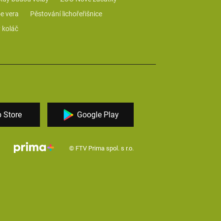
e vera
Pěstování lichořeřišnice
 koláč
 Store
Google Play
© FTV Prima spol. s r.o.