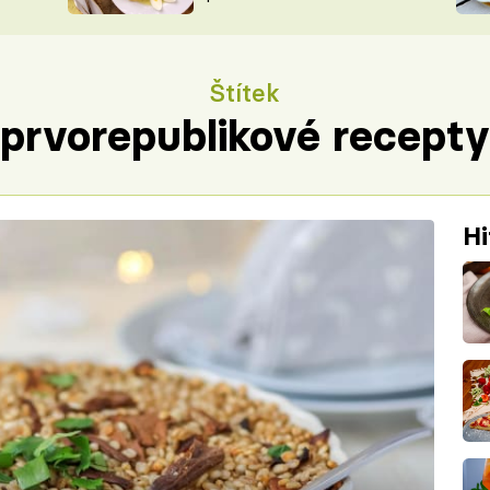
ŠÉFREDAK
VYCHYTÁVKY
SOUTĚŽ FR
NA NÁKUPECH
Štítek
ČASOPIS
prvorepublikové recepty
Hi