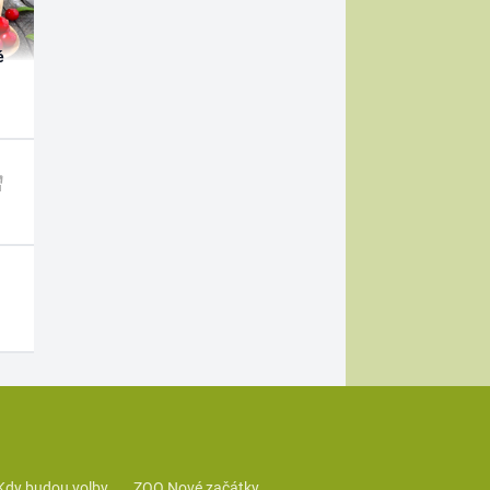
é
Kdy budou volby
ZOO Nové začátky