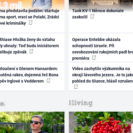
ma představila podzim: startuje
Tank KV-1 Němce dokonale
ma sport, vrací se Polabí, Zrádci
zaskočil
ové kriminálky
thiase Hložka ženy do vztahu
Operace Entebbe ukázala
dy uhnaly: Teď budu iniciátorem
schopnosti Izraele. Při
 slibuje zpěvák
osvobozování rukojmích padl br
premiéra
zloučení s Glenem Hansardem:
Video zachytilo výzkumníka na
outěná rakev, dojemná řeč Bona
okraji lávového jezera. Je to jak
zpěv Irglové s Vedderem
pohled do Slunce, hlásil vzruše