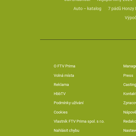
Auto – katalog
7 pádů Honzy
Výpoč
O FTV Prima
Manag
Volná místa
Press
Reklama
Casting
HbbTV
Kontak
Podmínky užívání
Zpraco
Cookies
Nápov
Vlastník FTV Prima spol. s r.o.
Redak
Nahlásit chybu
Nastav