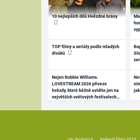
10 nejlepších dílů Hvězdné brány
Ma
hum
vy
TOP filmy a seriály podle mladých
Rap
diváků
Slo
ze
Nejen Robbie Williams.
No
LOVESTREAM 2026 přiveze
ním
hvězdy, které běžně uvidíte jen na
ja
největších světových festivalech
Jak zhubnout
Nejlepší filmy 2024