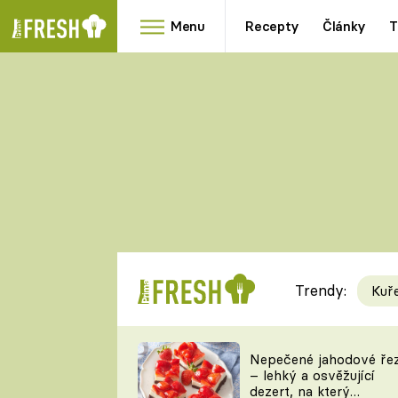
Menu
Recepty
Články
T
Oblíbené
Přílohy
recepty
HRANOLKY
HOUBY
KNEDLÍKY
DÝNĚ
KAŠE
RYCHLOVKY
Trendy:
Kuř
Populární
Videorecept
Nepečené jahodové ře
– lehký a osvěžující
kuchaři
dezert, na který
TEĎ VAŘÍ ŠÉF!