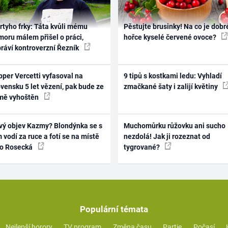
rtyho frky: Táta kvůli mému
Pěstujte brusinky! Na co je dobr
oru málem přišel o práci,
hořce kyselé červené ovoce?
práví kontroverzní Řezník
per Vercetti vyfasoval na
9 tipů s kostkami ledu: Vyhladí
vensku 5 let vězení, pak bude ze
zmačkané šaty i zalijí květiny
mě vyhoštěn
vý objev Kazmy? Blondýnka se s
Muchomůrku růžovku ani sucho
 vodí za ruce a fotí se na místě
nezdolá! Jak ji rozeznat od
ko Rosecká
tygrované?
Populární témata
Nejlepší horory
TV program
Změna času
Partie
Počasí