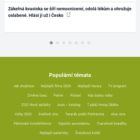
Zákeřná kvasinka se šíří nemocnicemi, odolá lékům a ohrožuje
oslabené. Hlásí ji už i Česko
Populární témata
Jak zhubnout
Nejlepší filmy 2024
Nejlepší horory
TV program
Změna času
Partie
Počasí
Kdy budou volby
ZOO Nové začátky
Auto – katalog
7 pádů Honzy Dědka
Volby 2025
Svařené víno
Tatarák podle Pohlreicha
Aloe vera
Pěstování lichořeřišnice
Výpočet ascendentu
Tvarohové knedlíky
Nejlepší palačinky
Švestkový koláč