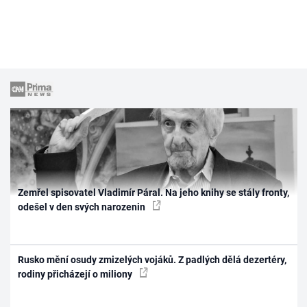
Zemřel spisovatel Vladimír Páral. Na jeho knihy se stály fronty,
odešel v den svých narozenin
Rusko mění osudy zmizelých vojáků. Z padlých dělá dezertéry,
rodiny přicházejí o miliony