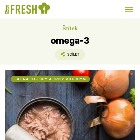
Štítek
Kuře
Polévky k večeři
Rychlé večeře
Trendy:
omega-3
Česká kuchyně
Čokoláda
SDÍLET
JAK NA TO - TIPY A TRIKY V KUCHYNI
Témata
Recepty
Články
TV Program