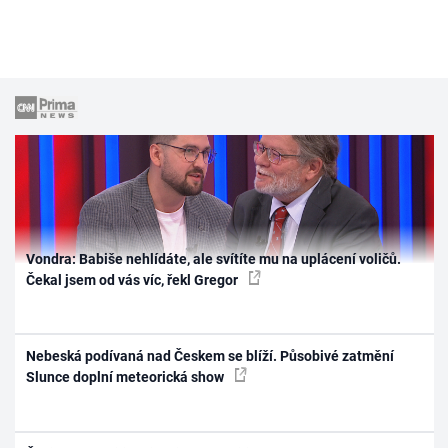
Škola vaření
Recepty z TV
Speciál: Cuketa
Těhotnej kuchař
Sledujte prima+
Vondra: Babiše nehlídáte, ale svítíte mu na uplácení voličů.
Přihlášení
Čekal jsem od vás víc, řekl Gregor
Sledujte nás
Nebeská podívaná nad Českem se blíží. Působivé zatmění
Slunce doplní meteorická show