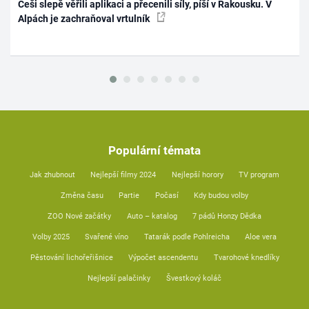
Češi slepě věřili aplikaci a přecenili síly, píší v Rakousku. V
Alpách je zachraňoval vrtulník
Populární témata
Jak zhubnout
Nejlepší filmy 2024
Nejlepší horory
TV program
Změna času
Partie
Počasí
Kdy budou volby
ZOO Nové začátky
Auto – katalog
7 pádů Honzy Dědka
Volby 2025
Svařené víno
Tatarák podle Pohlreicha
Aloe vera
Pěstování lichořeřišnice
Výpočet ascendentu
Tvarohové knedlíky
Nejlepší palačinky
Švestkový koláč