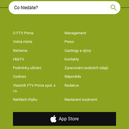
O FTV Prima
Management
Volná místa
Press
Reklama
Castingy a výzvy
HbbTV
Kontakty
Podmínky užívání
Zpracování osobních údajů
Cookies
Nápověda
Vlastník FTV Prima spol. s
Redakce
r.o.
Nahlásit chybu
Nastavení soukromí
App Store