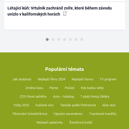
Létající kůň: Vrtulník zachránil zvíře, které během závodu
uvízlo v kalifornských horách
Populární témata
Jak zhubnout
Nejlepší filmy 2024
Nejlepší horory
TV program
Změna času
Partie
Počasí
Kdy budou volby
ZOO Nové začátky
Auto – katalog
7 pádů Honzy Dědka
Volby 2025
Svařené víno
Tatarák podle Pohlreicha
Aloe vera
Pěstování lichořeřišnice
Výpočet ascendentu
Tvarohové knedlíky
Nejlepší palačinky
Švestkový koláč