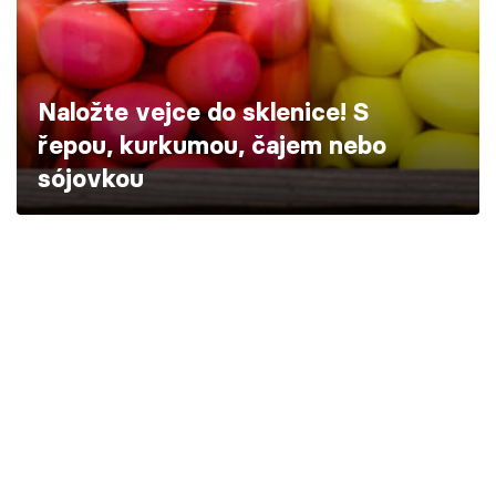
Škola vaření
Recepty z TV
Naložte vejce do sklenice! S
Speciál: Cuketa
řepou, kurkumou, čajem nebo
sójovkou
Těhotnej kuchař
Sledujte prima+
Přihlášení
Sledujte nás