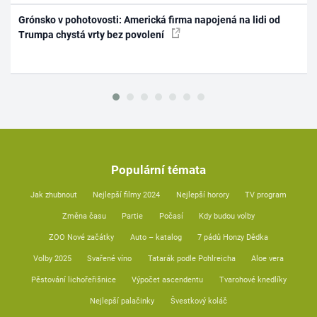
Grónsko v pohotovosti: Americká firma napojená na lidi od
Trumpa chystá vrty bez povolení
Populární témata
Jak zhubnout
Nejlepší filmy 2024
Nejlepší horory
TV program
Změna času
Partie
Počasí
Kdy budou volby
ZOO Nové začátky
Auto – katalog
7 pádů Honzy Dědka
Volby 2025
Svařené víno
Tatarák podle Pohlreicha
Aloe vera
Pěstování lichořeřišnice
Výpočet ascendentu
Tvarohové knedlíky
Nejlepší palačinky
Švestkový koláč