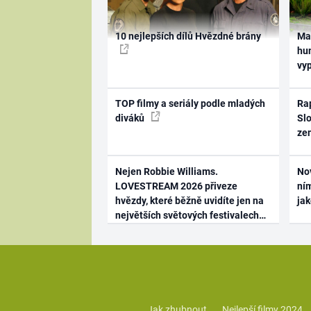
10 nejlepších dílů Hvězdné brány
Ma
hum
vy
TOP filmy a seriály podle mladých
Rap
diváků
Slo
ze
Nejen Robbie Williams.
No
LOVESTREAM 2026 přiveze
ním
hvězdy, které běžně uvidíte jen na
ja
největších světových festivalech
Jak zhubnout
Nejlepší filmy 2024