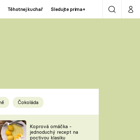
Těhotnej kuchař
Sledujte prima+
Vyhledávání
Můj p
Prima+
Y
CNN Prima NEWS
Prima ZOOM
ÍDLA
Prima LIVING
Prima Ženy
ně
Čokoláda
Prima LAJK
y
Koprová omáčka -
jednoduchý recept na
Sledujte nás
poctivou klasiku