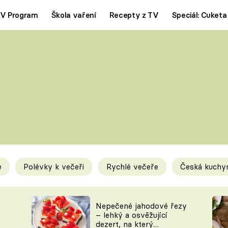
V Program
Škola vaření
Recepty z TV
Speciál: Cuketa
Polévky
Saláty
ČESKÁ KLASIKA
TĚSTOVIN
SILNÉ VÝVARY
SLADKÉ
KRÉMOVÉ
BEZMASÁ J
e
Polévky k večeři
Rychlé večeře
Česká kuchy
y
Tipy a triky
Novink
Nepečené jahodové řezy
– lehký a osvěžující
dezert, na který
KAM ZA JÍDLEM
BLOG