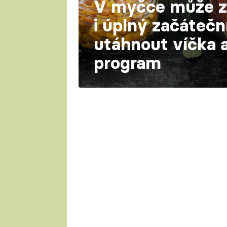
V myčce může z
i úplný začátečn
utáhnout víčka a
program