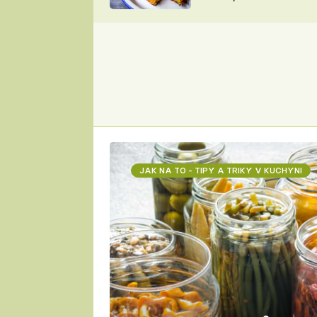
skvělý způsob, jak
ZDENĚK
zpracovat přerostlé
ČESKO NA TALÍŘI
cukety
POHLREICH
KAROLÍNA,
JAROSLAV SAPÍK
DOMÁCÍ
KUCHAŘKA
KAROLÍNA
KAMBERSKÁ
JAK NA TO - TIPY A TRIKY V KUCHYNI