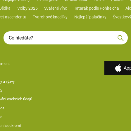
 Dědka
Volby 2025
Svařené víno
Tatarák podle Pohlreicha
Alo
et ascendentu
Tvarohové knedlíky
Nejlepší palačinky
Švestkový
ement
App
y a výzvy
ty
vání osobních údajů
ěda
ce
ení soukromí