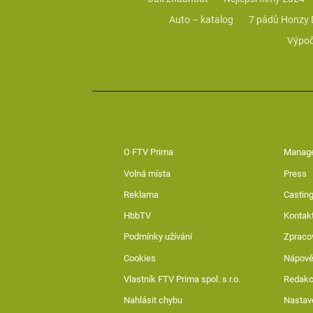
Auto – katalog
7 pádů Honzy
Výpoč
O FTV Prima
Manag
Volná místa
Press
Reklama
Casting
HbbTV
Kontak
Podmínky užívání
Zpraco
Cookies
Nápov
Vlastník FTV Prima spol. s r.o.
Redak
Nahlásit chybu
Nastav