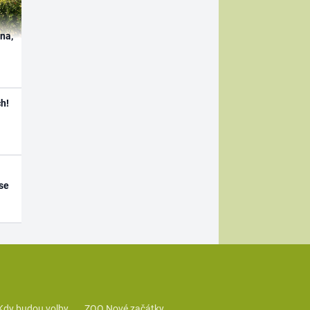
ína,
h!
se
Kdy budou volby
ZOO Nové začátky