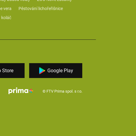
e vera
Pěstování lichořeřišnice
 koláč
 Store
Google Play
© FTV Prima spol. s r.o.