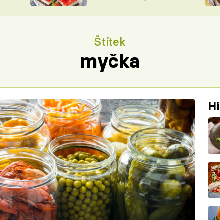
nepotřebujete troubu
ŠÉFREDAK
VYCHYTÁVKY
SOUTĚŽ FR
NA NÁKUPECH
Štítek
ČASOPIS
myčka
Hi