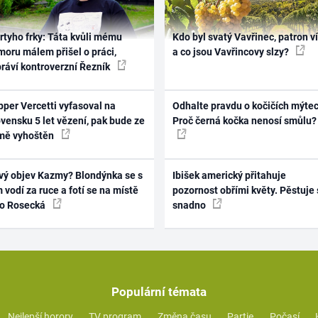
rtyho frky: Táta kvůli mému
Kdo byl svatý Vavřinec, patron v
oru málem přišel o práci,
a co jsou Vavřincovy slzy?
práví kontroverzní Řezník
per Vercetti vyfasoval na
Odhalte pravdu o kočičích mýtec
vensku 5 let vězení, pak bude ze
Proč černá kočka nenosí smůlu?
mě vyhoštěn
vý objev Kazmy? Blondýnka se s
Ibišek americký přitahuje
 vodí za ruce a fotí se na místě
pozornost obřími květy. Pěstuje 
ko Rosecká
snadno
Populární témata
Nejlepší horory
TV program
Změna času
Partie
Počasí