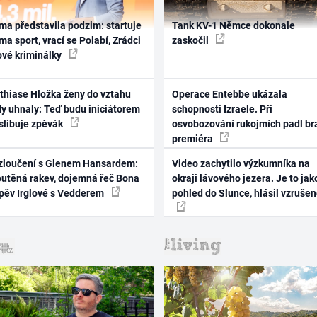
ma představila podzim: startuje
Tank KV-1 Němce dokonale
ma sport, vrací se Polabí, Zrádci
zaskočil
ové kriminálky
thiase Hložka ženy do vztahu
Operace Entebbe ukázala
dy uhnaly: Teď budu iniciátorem
schopnosti Izraele. Při
 slibuje zpěvák
osvobozování rukojmích padl br
premiéra
zloučení s Glenem Hansardem:
Video zachytilo výzkumníka na
outěná rakev, dojemná řeč Bona
okraji lávového jezera. Je to jak
zpěv Irglové s Vedderem
pohled do Slunce, hlásil vzruše