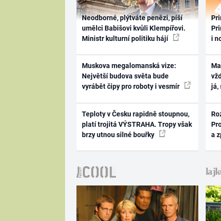
Neodborné, plýtváte penězi, píší
Pri
umělci Babišovi kvůli Klempířovi.
Pri
Ministr kulturní politiku hájí
i n
Muskova megalomanská vize:
Ma
Největší budova světa bude
vž
vyrábět čipy pro roboty i vesmír
já,
Teploty v Česku rapidně stoupnou,
Ro
platí trojitá VÝSTRAHA. Tropy však
Pr
brzy utnou silné bouřky
a 