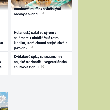
Banánové muffiny s vlašskými
ořechy a skořicí
Holandský salát se sýrem a
salámem: Lahůdkářská retro
atr
klasika, která chutná stejně skvěle
jako dřív
Květákové špízy se sezamem v
o
asijské marinádě – vegetariánská
ně
chuťovka z grilu