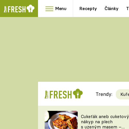
Menu
Recepty
Články
T
Oblíbené
Přílohy
recepty
HRANOLKY
HOUBY
KNEDLÍKY
DÝNĚ
KAŠE
RYCHLOVKY
Trendy:
Kuř
Populární
Videorecept
Cukeťák aneb cuketový
nákyp na plech
kuchaři
s uzeným masem –
TEĎ VAŘÍ ŠÉF!