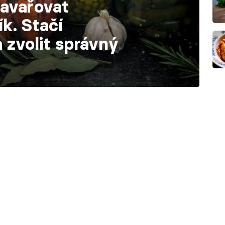
avařovat
ík. Stačí
 zvolit správný