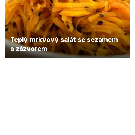
Škola vaření
Recepty z TV
Speciál: Cuketa
Teplý mrkvový salát se sezamem
a zázvorem
Těhotnej kuchař
Sledujte prima+
Přihlášení
Sledujte nás