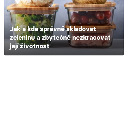
Škola vaření
Recepty z TV
Jak a kde správně skladovat
Speciál: Cuketa
zeleninu a zbytečně nezkracovat
její životnost
Těhotnej kuchař
Sledujte prima+
Přihlášení
Sledujte nás