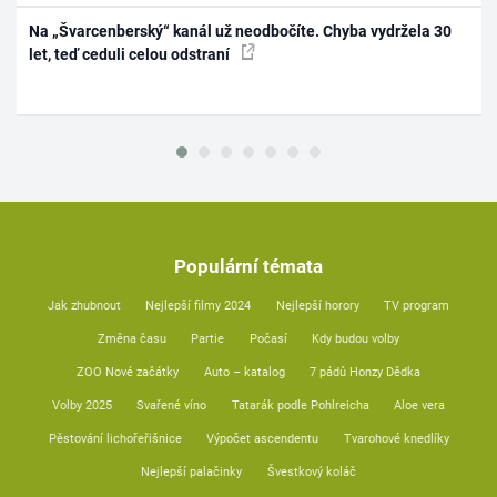
Na „Švarcenberský“ kanál už neodbočíte. Chyba vydržela 30
let, teď ceduli celou odstraní
Populární témata
Jak zhubnout
Nejlepší filmy 2024
Nejlepší horory
TV program
Změna času
Partie
Počasí
Kdy budou volby
ZOO Nové začátky
Auto – katalog
7 pádů Honzy Dědka
Volby 2025
Svařené víno
Tatarák podle Pohlreicha
Aloe vera
Pěstování lichořeřišnice
Výpočet ascendentu
Tvarohové knedlíky
Nejlepší palačinky
Švestkový koláč