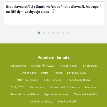
Bratislavou otřásl výbuch: Hořela rafinerie Slovnaft. Metropolí
se šířil dým, zachycuje video
Populární témata
Jak zhubnout
Nejlepší filmy 2024
Nejlepší horory
TV program
Změna času
Partie
Počasí
Kdy budou volby
ZOO Nové začátky
Auto – katalog
7 pádů Honzy Dědka
Volby 2025
Svařené víno
Tatarák podle Pohlreicha
Aloe vera
Pěstování lichořeřišnice
Výpočet ascendentu
Tvarohové knedlíky
Nejlepší palačinky
Švestkový koláč