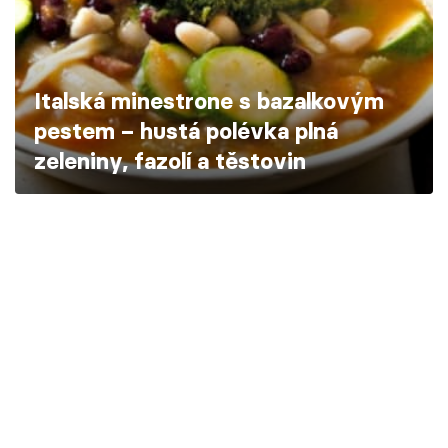
Škola vaření
Recepty z TV
Italská minestrone s bazalkovým
Speciál: Cuketa
pestem – hustá polévka plná
zeleniny, fazolí a těstovin
Těhotnej kuchař
Sledujte prima+
Přihlášení
Sledujte nás