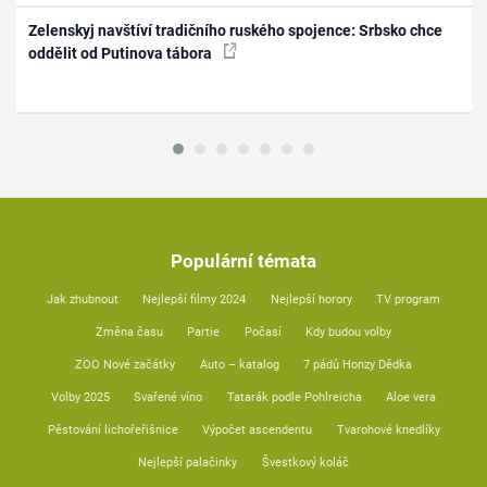
Zelenskyj navštíví tradičního ruského spojence: Srbsko chce
oddělit od Putinova tábora
Populární témata
Jak zhubnout
Nejlepší filmy 2024
Nejlepší horory
TV program
Změna času
Partie
Počasí
Kdy budou volby
ZOO Nové začátky
Auto – katalog
7 pádů Honzy Dědka
Volby 2025
Svařené víno
Tatarák podle Pohlreicha
Aloe vera
Pěstování lichořeřišnice
Výpočet ascendentu
Tvarohové knedlíky
Nejlepší palačinky
Švestkový koláč