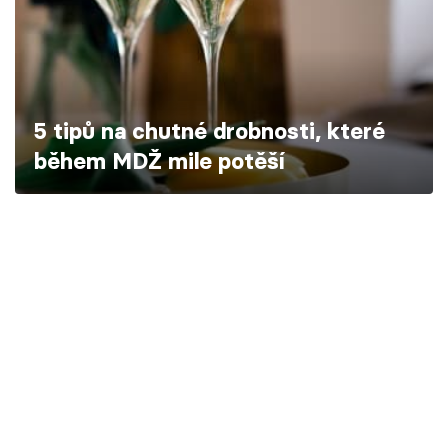
Škola vaření
Recepty z TV
Speciál: Cuketa
5 tipů na chutné drobnosti, které
během MDŽ mile potěší
Těhotnej kuchař
Sledujte prima+
Přihlášení
Sledujte nás