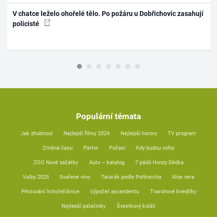
V chatce leželo ohořelé tělo. Po požáru u Dobřichovic zasahují
policisté
Populární témata
Jak zhubnout
Nejlepší filmy 2024
Nejlepší horory
TV program
Změna času
Partie
Počasí
Kdy budou volby
ZOO Nové začátky
Auto – katalog
7 pádů Honzy Dědka
Volby 2025
Svařené víno
Tatarák podle Pohlreicha
Aloe vera
Pěstování lichořeřišnice
Výpočet ascendentu
Tvarohové knedlíky
Nejlepší palačinky
Švestkový koláč