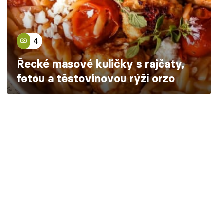
Škola vaření
Recepty z TV
4
Speciál: Cuketa
Řecké masové kuličky s rajčaty,
fetou a těstovinovou rýží orzo
Těhotnej kuchař
Sledujte prima+
Přihlášení
Sledujte nás