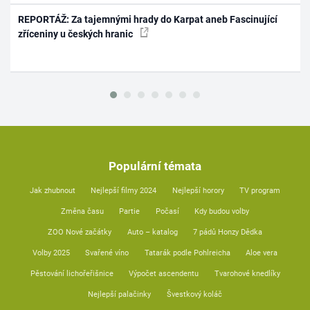
REPORTÁŽ: Za tajemnými hrady do Karpat aneb Fascinující
zříceniny u českých hranic
Populární témata
Jak zhubnout
Nejlepší filmy 2024
Nejlepší horory
TV program
Změna času
Partie
Počasí
Kdy budou volby
ZOO Nové začátky
Auto – katalog
7 pádů Honzy Dědka
Volby 2025
Svařené víno
Tatarák podle Pohlreicha
Aloe vera
Pěstování lichořeřišnice
Výpočet ascendentu
Tvarohové knedlíky
Nejlepší palačinky
Švestkový koláč