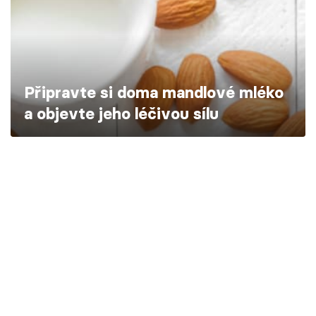
Škola vaření
Recepty z TV
Speciál: Cuketa
Připravte si doma mandlové mléko
a objevte jeho léčivou sílu
Těhotnej kuchař
Sledujte prima+
Přihlášení
Sledujte nás