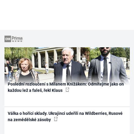
Poslední rozloučení s Milanem Knížákem: Odmítejme jako on
každou lež a faleš, řekl Klaus
Válka o hořící sklady. Ukrajinci udeřili na Wildberries, Rusové
na zemědělské zásoby