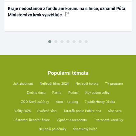
Kraje nedostanou z fondu ani korunu na silnice, oznámil Půta.
Ministerstvo krok vysvětluje
Populární témata
Jak zhubnout
Nejlepší filmy 2024
Nejlepší horory
TV program
Změna času
Partie
Počasí
Kdy budou volby
ZOO Nové začátky
Auto – katalog
7 pádů Honzy Dědka
Volby 2025
Svařené víno
Tatarák podle Pohlreicha
Aloe vera
Pěstování lichořeřišnice
Výpočet ascendentu
Tvarohové knedlíky
Nejlepší palačinky
Švestkový koláč