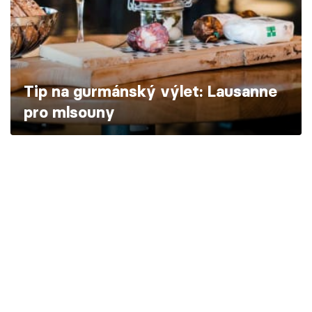
Škola vaření
Recepty z TV
Speciál: Cuketa
Tip na gurmánský výlet: Lausanne
pro mlsouny
Těhotnej kuchař
Sledujte prima+
Přihlášení
Sledujte nás