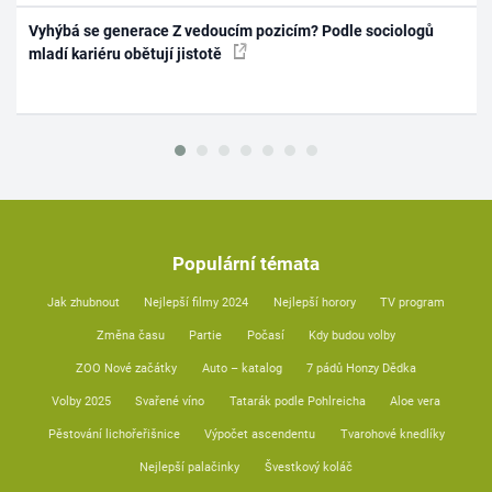
Vyhýbá se generace Z vedoucím pozicím? Podle sociologů
mladí kariéru obětují jistotě
Populární témata
Jak zhubnout
Nejlepší filmy 2024
Nejlepší horory
TV program
Změna času
Partie
Počasí
Kdy budou volby
ZOO Nové začátky
Auto – katalog
7 pádů Honzy Dědka
Volby 2025
Svařené víno
Tatarák podle Pohlreicha
Aloe vera
Pěstování lichořeřišnice
Výpočet ascendentu
Tvarohové knedlíky
Nejlepší palačinky
Švestkový koláč