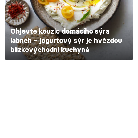
Škola vaření
Recepty z TV
Objevte kouzlo domácího sýra
Speciál: Cuketa
labneh – jogurtový sýr je hvězdou
blízkovýchodní kuchyně
Těhotnej kuchař
Sledujte prima+
Přihlášení
Sledujte nás