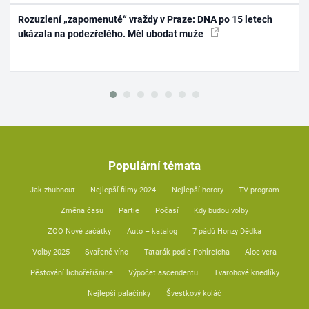
Rozuzlení „zapomenuté“ vraždy v Praze: DNA po 15 letech
ukázala na podezřelého. Měl ubodat muže
Populární témata
Jak zhubnout
Nejlepší filmy 2024
Nejlepší horory
TV program
Změna času
Partie
Počasí
Kdy budou volby
ZOO Nové začátky
Auto – katalog
7 pádů Honzy Dědka
Volby 2025
Svařené víno
Tatarák podle Pohlreicha
Aloe vera
Pěstování lichořeřišnice
Výpočet ascendentu
Tvarohové knedlíky
Nejlepší palačinky
Švestkový koláč