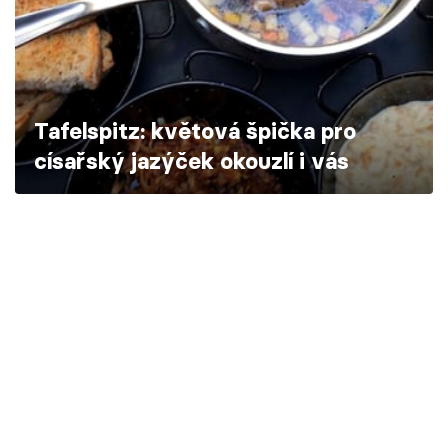
Škola vaření
Recepty z TV
Speciál: Cuketa
Tafelspitz: květová špička pro
císařský jazýček okouzlí i vás
Těhotnej kuchař
Sledujte prima+
Přihlášení
Sledujte nás