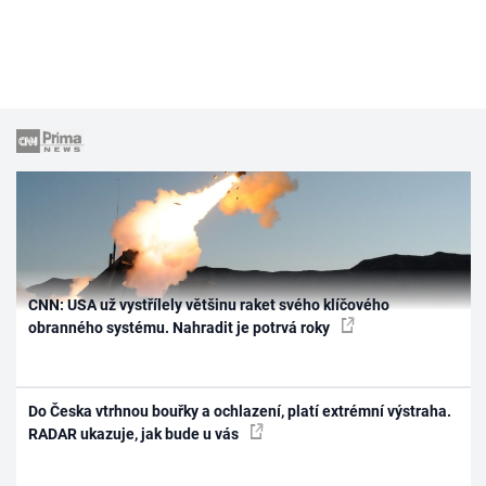
CNN: USA už vystřílely většinu raket svého klíčového
obranného systému. Nahradit je potrvá roky
Do Česka vtrhnou bouřky a ochlazení, platí extrémní výstraha.
RADAR ukazuje, jak bude u vás