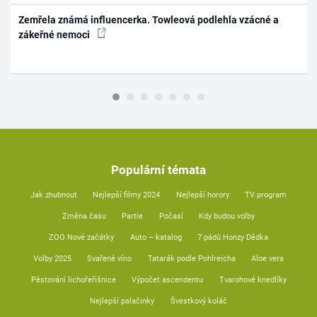
Zemřela známá influencerka. Towleová podlehla vzácné a
zákeřné nemoci
Populární témata
Jak zhubnout
Nejlepší filmy 2024
Nejlepší horory
TV program
Změna času
Partie
Počasí
Kdy budou volby
ZOO Nové začátky
Auto – katalog
7 pádů Honzy Dědka
Volby 2025
Svařené víno
Tatarák podle Pohlreicha
Aloe vera
Pěstování lichořeřišnice
Výpočet ascendentu
Tvarohové knedlíky
Nejlepší palačinky
Švestkový koláč