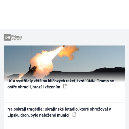
USA vystřílely většinu klíčových raket, tvrdí CNN. Trump se
ostře ohradil, hrozí i vězením
Na pokraji tragédie: Ukrajinské letadlo, které ohrožoval v
Lipsku dron, bylo naložené municí