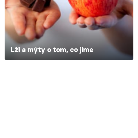
Škola vaření
Recepty z TV
Speciál: Cuketa
Lži a mýty o tom, co jíme
Těhotnej kuchař
Sledujte prima+
Přihlášení
Sledujte nás