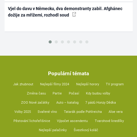
Vjel do davu v Německu, dva demonstranty zabil. Afghánec
dožije za mřížemi, rozhodl soud
Populární témata
Jak zhubnout
Nejlepší filmy 2024
Nejlepší horory
TV program
Změna času
Partie
Počasí
Kdy budou volby
ZOO Nové začátky
Auto – katalog
7 pádů Honzy Dědka
Volby 2025
Svařené víno
Tatarák podle Pohlreicha
Aloe vera
Pěstování lichořeřišnice
Výpočet ascendentu
Tvarohové knedlíky
Nejlepší palačinky
Švestkový koláč