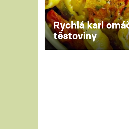
Rychlá kari omá
těstoviny