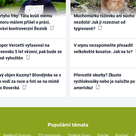
rtyho frky: Táta kvůli mému
Muchomůrku růžovku ani sucho
oru málem přišel o práci,
nezdolá! Jak ji rozeznat od
práví kontroverzní Řezník
tygrované?
per Vercetti vyfasoval na
V srpnu nezapomeňte přesadit
vensku 5 let vězení, pak bude ze
velkokvěté kosatce. Jak na to?
mě vyhoštěn
vý objev Kazmy? Blondýnka se s
Přerostlé okurky? Zkuste
 vodí za ruce a fotí se na místě
rychlokvašky nebo je naložte po
ko Rosecká
americku!
Populární témata
Nejlepší horory
TV program
Změna času
Partie
Počasí