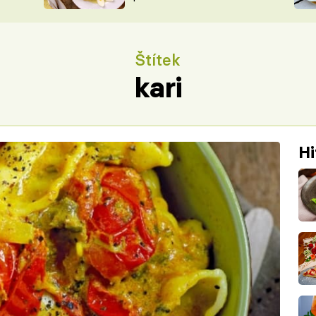
ŠÉFREDAK
VYCHYTÁVKY
SOUTĚŽ FR
NA NÁKUPECH
Štítek
ČASOPIS
kari
Hi