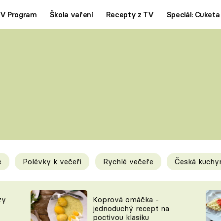
V Program
Škola vaření
Recepty z TV
Speciál: Cuketa
Polévky
Saláty
ČESKÁ KLASIKA
TĚSTOVIN
SILNÉ VÝVARY
SLADKÉ
KRÉMOVÉ
BEZMASÁ J
e
Polévky k večeři
Rychlé večeře
Česká kuchy
y
Tipy a triky
Novink
zy
Koprová omáčka -
jednoduchý recept na
poctivou klasiku
KAM ZA JÍDLEM
BLOG