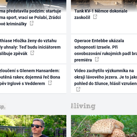
ma představila podzim: startuje
Tank KV-1 Němce dokonale
ma sport, vrací se Polabí, Zrádci
zaskočil
ové kriminálky
thiase Hložka ženy do vztahu
Operace Entebbe ukázala
dy uhnaly: Teď budu iniciátorem
schopnosti Izraele. Při
 slibuje zpěvák
osvobozování rukojmích padl br
premiéra
zloučení s Glenem Hansardem:
Video zachytilo výzkumníka na
outěná rakev, dojemná řeč Bona
okraji lávového jezera. Je to jak
zpěv Irglové s Vedderem
pohled do Slunce, hlásil vzruše