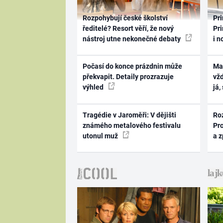
Rozpohybují české školství
Pri
ředitelé? Resort věří, že nový
Pri
nástroj utne nekonečné debaty
i n
Počasí do konce prázdnin může
Ma
překvapit. Detaily prozrazuje
vž
výhled
já,
Tragédie v Jaroměři: V dějišti
Ro
známého metalového festivalu
Pr
utonul muž
a 