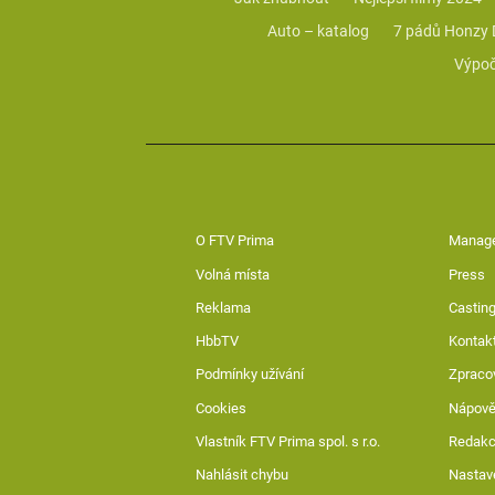
Auto – katalog
7 pádů Honzy
Výpoč
O FTV Prima
Manag
Volná místa
Press
Reklama
Casting
HbbTV
Kontak
Podmínky užívání
Zpraco
Cookies
Nápov
Vlastník FTV Prima spol. s r.o.
Redak
Nahlásit chybu
Nastav