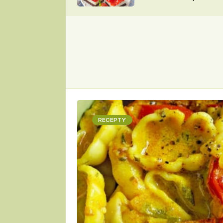
nepotřebujete troubu
ZDENĚK
ČESKO NA TALÍŘI
POHLREICH
KAROLÍNA,
JAROSLAV SAPÍK
DOMÁCÍ
KUCHAŘKA
KAROLÍNA
KAMBERSKÁ
RECEPTY