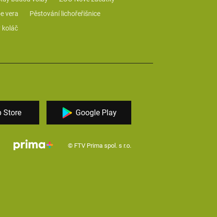
e vera
Pěstování lichořeřišnice
 koláč
 Store
Google Play
© FTV Prima spol. s r.o.