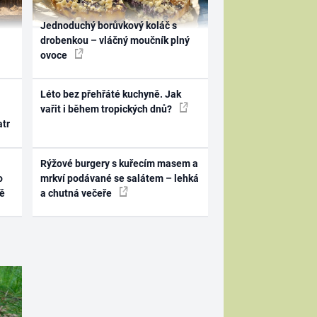
Jednoduchý borůvkový koláč s
drobenkou – vláčný moučník plný
ovoce
Léto bez přehřáté kuchyně. Jak
vařit i během tropických dnů?
atr
Rýžové burgery s kuřecím masem a
o
mrkví podávané se salátem – lehká
ně
a chutná večeře