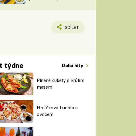
TORKY
ESH
SDÍLET
t týdne
Další hity
Plněné cukety s krůtím
masem
Hrníčková buchta s
ovocem