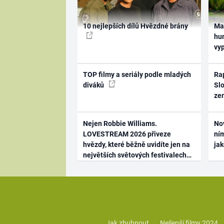
10 nejlepších dílů Hvězdné brány
Ma
hum
vy
TOP filmy a seriály podle mladých
Rap
diváků
Slo
ze
Nejen Robbie Williams.
No
LOVESTREAM 2026 přiveze
ním
hvězdy, které běžně uvidíte jen na
ja
největších světových festivalech
Jak zhubnout
Nejlepší filmy 2024