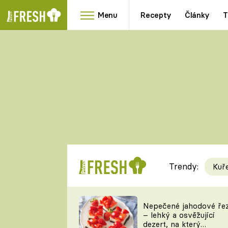
Menu
Recepty
Články
T
Oblíbené
Přílohy
recepty
HRANOLKY
HOUBY
KNEDLÍKY
DÝNĚ
KAŠE
RYCHLOVKY
Trendy:
Kuř
Populární
Videorecept
Nepečené jahodové ře
– lehký a osvěžující
kuchaři
dezert, na který
TEĎ VAŘÍ ŠÉF!