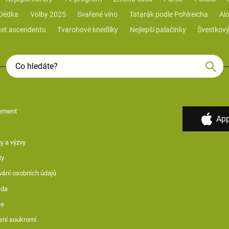
 Dědka
Volby 2025
Svařené víno
Tatarák podle Pohlreicha
Alo
et ascendentu
Tvarohové knedlíky
Nejlepší palačinky
Švestkový
ement
App
y a výzvy
ty
vání osobních údajů
ěda
ce
ení soukromí