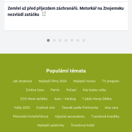
Zemřel už před příjezdem záchranářů. Motorkář na Znojemsku
nezvládl zatáčku
Populární témata
Jak zhubnout
Nejlepší filmy 2024
Nejlepší horory
TV program
Změna času
Partie
Počasí
Kdy budou volby
ZOO Nové začátky
Auto – katalog
7 pádů Honzy Dědka
Volby 2025
Svařené víno
Tatarák podle Pohlreicha
Aloe vera
Pěstování lichořeřišnice
Výpočet ascendentu
Tvarohové knedlíky
Nejlepší palačinky
Švestkový koláč