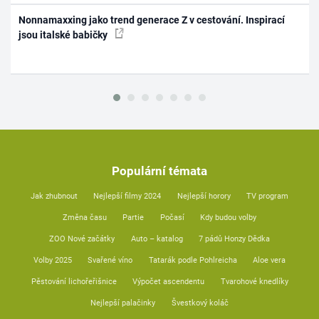
Nonnamaxxing jako trend generace Z v cestování. Inspirací
jsou italské babičky
Populární témata
Jak zhubnout
Nejlepší filmy 2024
Nejlepší horory
TV program
Změna času
Partie
Počasí
Kdy budou volby
ZOO Nové začátky
Auto – katalog
7 pádů Honzy Dědka
Volby 2025
Svařené víno
Tatarák podle Pohlreicha
Aloe vera
Pěstování lichořeřišnice
Výpočet ascendentu
Tvarohové knedlíky
Nejlepší palačinky
Švestkový koláč