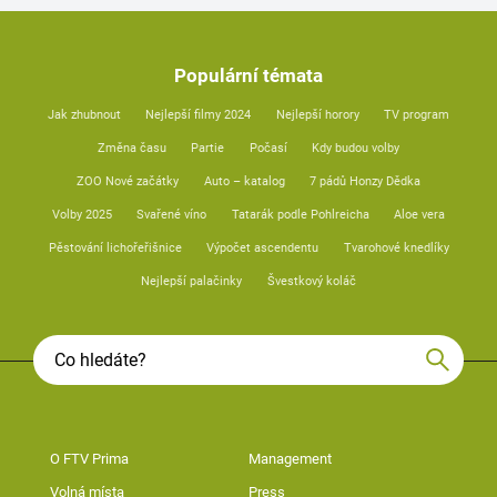
Populární témata
Jak zhubnout
Nejlepší filmy 2024
Nejlepší horory
TV program
Změna času
Partie
Počasí
Kdy budou volby
ZOO Nové začátky
Auto – katalog
7 pádů Honzy Dědka
Volby 2025
Svařené víno
Tatarák podle Pohlreicha
Aloe vera
Pěstování lichořeřišnice
Výpočet ascendentu
Tvarohové knedlíky
Nejlepší palačinky
Švestkový koláč
O FTV Prima
Management
Volná místa
Press