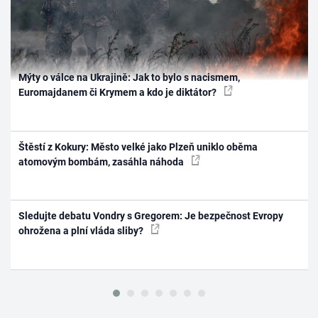
Mýty o válce na Ukrajině: Jak to bylo s nacismem,
Euromajdanem či Krymem a kdo je diktátor?
Štěstí z Kokury: Město velké jako Plzeň uniklo oběma
atomovým bombám, zasáhla náhoda
Sledujte debatu Vondry s Gregorem: Je bezpečnost Evropy
ohrožena a plní vláda sliby?