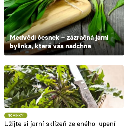
Škola vaření
Recepty z TV
Speciál: Cuketa
Medvědí česnek – zázračná jarní
bylinka, která vás nadchne
Těhotnej kuchař
Sledujte prima+
Přihlášení
Sledujte nás
NOVINKY
Užijte si jarní sklizeň zeleného lupení