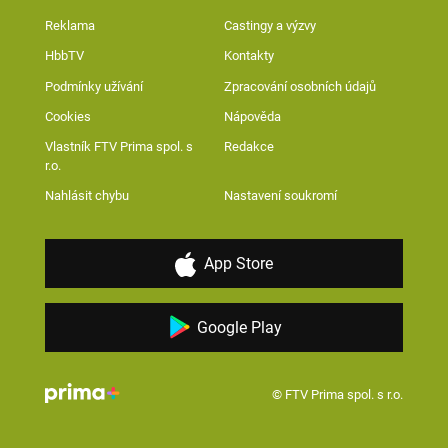
Reklama
Castingy a výzvy
HbbTV
Kontakty
Podmínky užívání
Zpracování osobních údajů
Cookies
Nápověda
Vlastník FTV Prima spol. s
Redakce
r.o.
Nahlásit chybu
Nastavení soukromí
App Store
Google Play
© FTV Prima spol. s r.o.