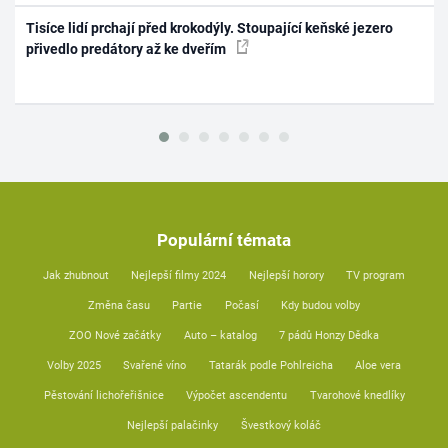
Tisíce lidí prchají před krokodýly. Stoupající keňské jezero
přivedlo predátory až ke dveřím
Populární témata
Jak zhubnout
Nejlepší filmy 2024
Nejlepší horory
TV program
Změna času
Partie
Počasí
Kdy budou volby
ZOO Nové začátky
Auto – katalog
7 pádů Honzy Dědka
Volby 2025
Svařené víno
Tatarák podle Pohlreicha
Aloe vera
Pěstování lichořeřišnice
Výpočet ascendentu
Tvarohové knedlíky
Nejlepší palačinky
Švestkový koláč