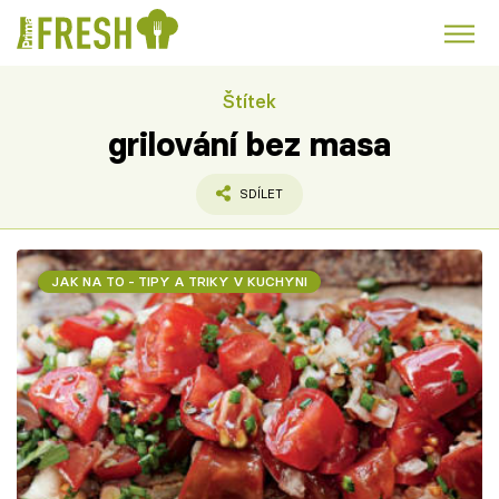
Štítek
Kuře
Polévky k večeři
Rychlé večeře
Trendy:
grilování bez masa
Česká kuchyně
Čokoláda
SDÍLET
JAK NA TO - TIPY A TRIKY V KUCHYNI
Témata
Recepty
Články
TV Program