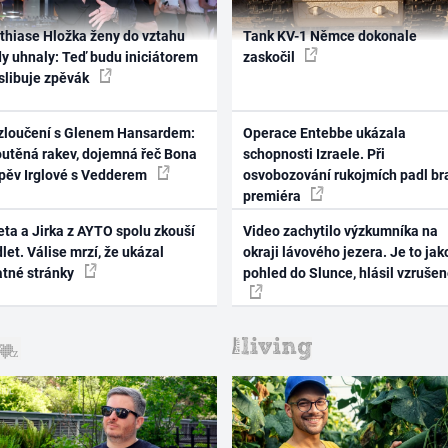
thiase Hložka ženy do vztahu
Tank KV-1 Němce dokonale
dy uhnaly: Teď budu iniciátorem
zaskočil
 slibuje zpěvák
zloučení s Glenem Hansardem:
Operace Entebbe ukázala
outěná rakev, dojemná řeč Bona
schopnosti Izraele. Při
zpěv Irglové s Vedderem
osvobozování rukojmích padl br
premiéra
ta a Jirka z AYTO spolu zkouší
Video zachytilo výzkumníka na
let. Válise mrzí, že ukázal
okraji lávového jezera. Je to jak
atné stránky
pohled do Slunce, hlásil vzruše