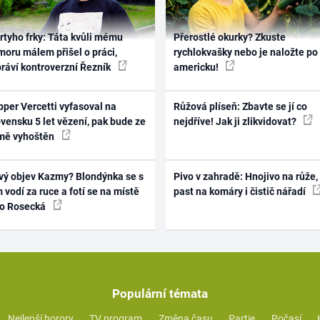
rtyho frky: Táta kvůli mému
Přerostlé okurky? Zkuste
oru málem přišel o práci,
rychlokvašky nebo je naložte po
práví kontroverzní Řezník
americku!
per Vercetti vyfasoval na
Růžová plíseň: Zbavte se jí co
vensku 5 let vězení, pak bude ze
nejdříve! Jak ji zlikvidovat?
mě vyhoštěn
vý objev Kazmy? Blondýnka se s
Pivo v zahradě: Hnojivo na růže,
 vodí za ruce a fotí se na místě
past na komáry i čistič nářadí
ko Rosecká
Populární témata
Nejlepší horory
TV program
Změna času
Partie
Počasí