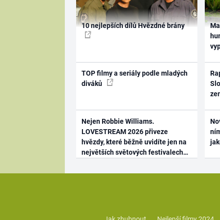
10 nejlepších dílů Hvězdné brány
Ma
hum
vy
TOP filmy a seriály podle mladých
Rap
diváků
Slo
ze
Nejen Robbie Williams.
No
LOVESTREAM 2026 přiveze
ním
hvězdy, které běžně uvidíte jen na
ja
největších světových festivalech
Jak zhubnout
Nejlepší filmy 2024