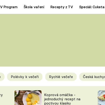
V Program
Škola vaření
Recepty z TV
Speciál: Cuketa
Polévky
Saláty
ČESKÁ KLASIKA
TĚSTOVIN
SILNÉ VÝVARY
SLADKÉ
KRÉMOVÉ
BEZMASÁ J
e
Polévky k večeři
Rychlé večeře
Česká kuchy
y
Tipy a triky
Novink
zy
Koprová omáčka -
jednoduchý recept na
poctivou klasiku
KAM ZA JÍDLEM
BLOG