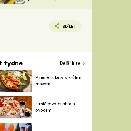
TORKY
ESH
SDÍLET
t týdne
Další hity
Plněné cukety s krůtím
masem
Hrníčková buchta s
ovocem