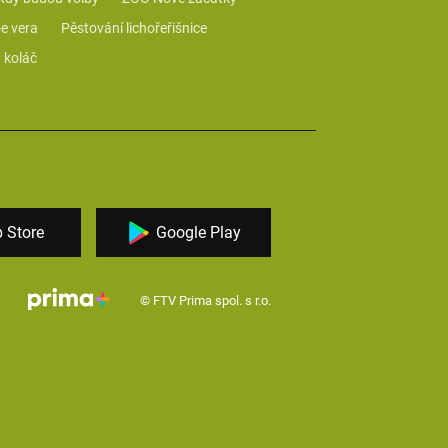
e vera
Pěstování lichořeřišnice
 koláč
 Store
Google Play
© FTV Prima spol. s r.o.