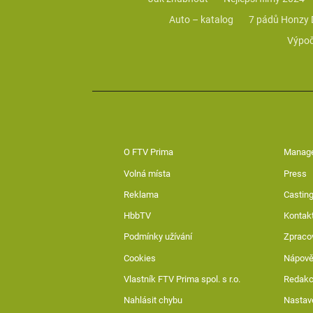
Auto – katalog
7 pádů Honzy
Výpoč
O FTV Prima
Manag
Volná místa
Press
Reklama
Casting
HbbTV
Kontak
Podmínky užívání
Zpraco
Cookies
Nápov
Vlastník FTV Prima spol. s r.o.
Redak
Nahlásit chybu
Nastav