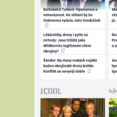
Bartošek k Turkovi: Hyenismus a
Ma
nehoráznost. Ke stíhání by ho
vž
Sněmovna vydala, míní Vondráček
já,
Lékárničky, drony i pytle na
Ro
mrtvoly: Jsou tržiště jako
Pr
Wildberries legitimním cílem
a 
Ukrajiny?
Šándor: Na masy ruských vojáků
Ane
budou ukrajinské drony krátké.
byd
Konflikt se nevyvíjí dobře
šp