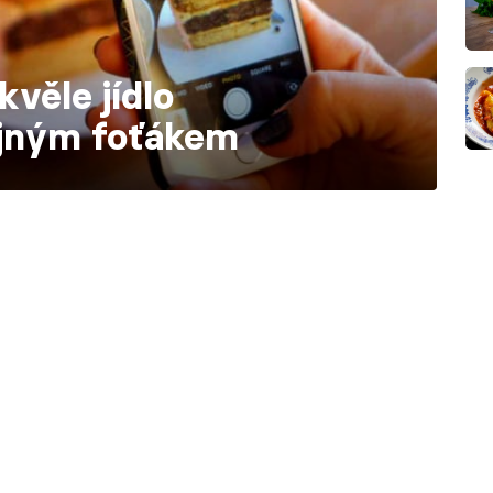
skvěle jídlo
ejným foťákem