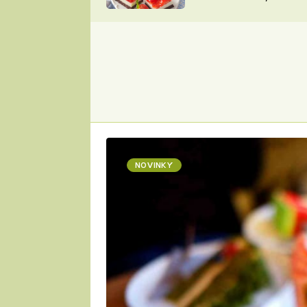
nepotřebujete troubu
ZDENĚK
ČESKO NA TALÍŘI
POHLREICH
KAROLÍNA,
JAROSLAV SAPÍK
DOMÁCÍ
KUCHAŘKA
KAROLÍNA
KAMBERSKÁ
NOVINKY