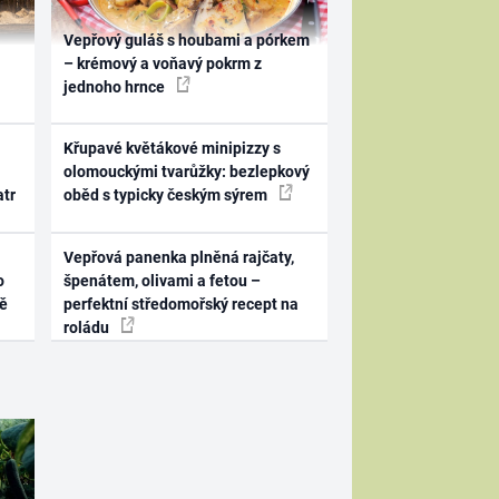
Vepřový guláš s houbami a pórkem
– krémový a voňavý pokrm z
jednoho hrnce
Křupavé květákové minipizzy s
olomouckými tvarůžky: bezlepkový
atr
oběd s typicky českým sýrem
Vepřová panenka plněná rajčaty,
o
špenátem, olivami a fetou –
ně
perfektní středomořský recept na
roládu