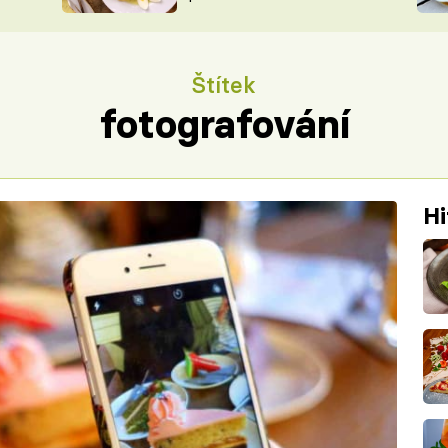
ŠÉFREDAK
VYCHYTÁVKY
SOUTĚŽ FR
NA NÁKUPECH
Štítek
ČASOPIS
fotografování
Hi