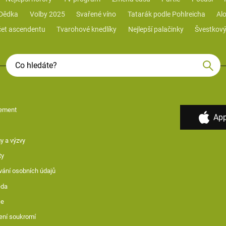
 Dědka
Volby 2025
Svařené víno
Tatarák podle Pohlreicha
Alo
et ascendentu
Tvarohové knedlíky
Nejlepší palačinky
Švestkový
ement
App
y a výzvy
ty
vání osobních údajů
ěda
ce
ení soukromí