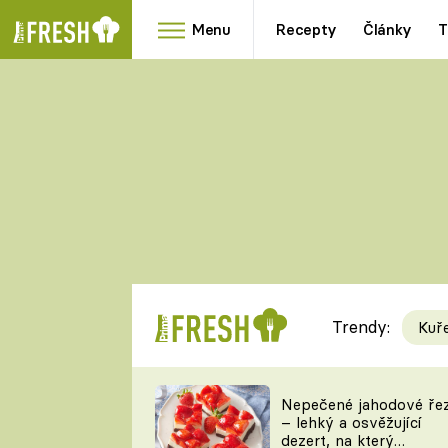
Menu
Recepty
Články
T
Oblíbené
Přílohy
recepty
HRANOLKY
HOUBY
KNEDLÍKY
DÝNĚ
KAŠE
RYCHLOVKY
Trendy:
Kuř
Populární
Videorecept
Nepečené jahodové ře
– lehký a osvěžující
kuchaři
dezert, na který
TEĎ VAŘÍ ŠÉF!