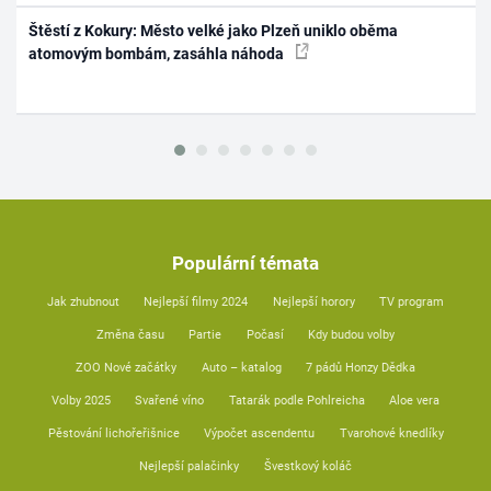
Štěstí z Kokury: Město velké jako Plzeň uniklo oběma
atomovým bombám, zasáhla náhoda
Populární témata
Jak zhubnout
Nejlepší filmy 2024
Nejlepší horory
TV program
Změna času
Partie
Počasí
Kdy budou volby
ZOO Nové začátky
Auto – katalog
7 pádů Honzy Dědka
Volby 2025
Svařené víno
Tatarák podle Pohlreicha
Aloe vera
Pěstování lichořeřišnice
Výpočet ascendentu
Tvarohové knedlíky
Nejlepší palačinky
Švestkový koláč