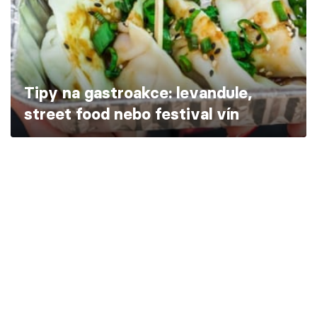
Škola vaření
Recepty z TV
Speciál: Cuketa
Tipy na gastroakce: levandule,
street food nebo festival vín
Těhotnej kuchař
Sledujte prima+
Přihlášení
Sledujte nás