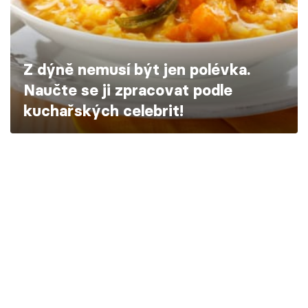
Škola vaření
Recepty z TV
Z dýně nemusí být jen polévka.
Speciál: Cuketa
Naučte se ji zpracovat podle
kuchařských celebrit!
Těhotnej kuchař
Sledujte prima+
Přihlášení
Sledujte nás