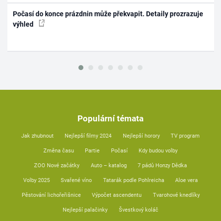
Počasí do konce prázdnin může překvapit. Detaily prozrazuje
výhled
Populární témata
Jak zhubnout
Nejlepší filmy 2024
Nejlepší horory
TV program
Změna času
Partie
Počasí
Kdy budou volby
ZOO Nové začátky
Auto – katalog
7 pádů Honzy Dědka
Volby 2025
Svařené víno
Tatarák podle Pohlreicha
Aloe vera
Pěstování lichořeřišnice
Výpočet ascendentu
Tvarohové knedlíky
Nejlepší palačinky
Švestkový koláč