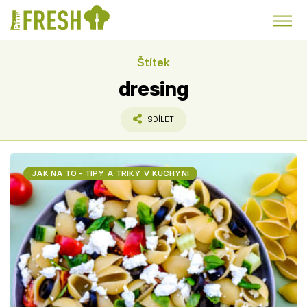
Štítek
Kuře
Polévky k večeři
Rychlé večeře
Trendy:
dresing
Česká kuchyně
Čokoláda
SDÍLET
JAK NA TO - TIPY A TRIKY V KUCHYNI
Témata
Recepty
Články
TV Program