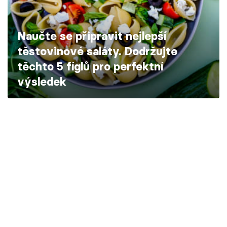
Škola vaření
Naučte se připravit nejlepší
Recepty z TV
těstovinové saláty. Dodržujte
Speciál: Cuketa
těchto 5 fíglů pro perfektní
výsledek
Těhotnej kuchař
Sledujte prima+
Přihlášení
Sledujte nás