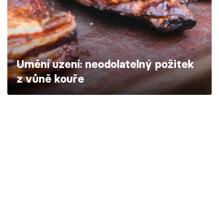
Škola vaření
Recepty z TV
Speciál: Cuketa
Umění uzení: neodolatelný požitek
z vůně kouře
Těhotnej kuchař
Sledujte prima+
Přihlášení
Sledujte nás