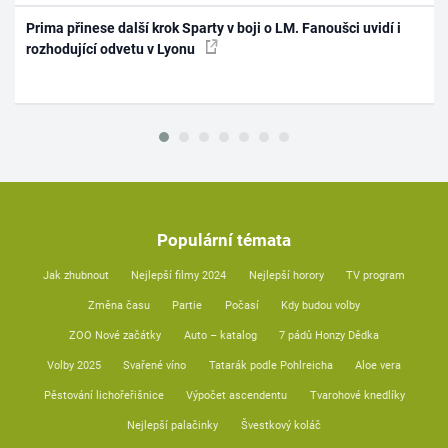
Prima přinese další krok Sparty v boji o LM. Fanoušci uvidí i
rozhodující odvetu v Lyonu
Populární témata
Jak zhubnout
Nejlepší filmy 2024
Nejlepší horory
TV program
Změna času
Partie
Počasí
Kdy budou volby
ZOO Nové začátky
Auto – katalog
7 pádů Honzy Dědka
Volby 2025
Svařené víno
Tatarák podle Pohlreicha
Aloe vera
Pěstování lichořeřišnice
Výpočet ascendentu
Tvarohové knedlíky
Nejlepší palačinky
Švestkový koláč