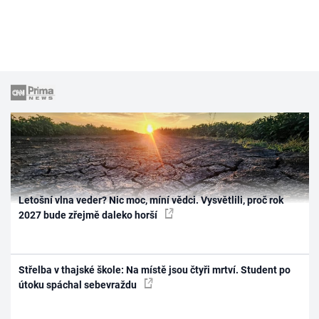
Letošní vlna veder? Nic moc, míní vědci. Vysvětlili, proč rok
2027 bude zřejmě daleko horší
Střelba v thajské škole: Na místě jsou čtyři mrtví. Student po
útoku spáchal sebevraždu