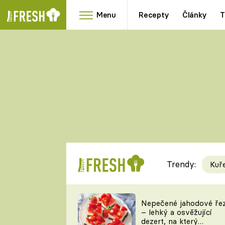
Menu
Recepty
Články
T
Oblíbené
Přílohy
recepty
HRANOLKY
HOUBY
KNEDLÍKY
DÝNĚ
KAŠE
RYCHLOVKY
Trendy:
Kuř
Populární
Videorecept
Nepečené jahodové ře
– lehký a osvěžující
kuchaři
dezert, na který
TEĎ VAŘÍ ŠÉF!