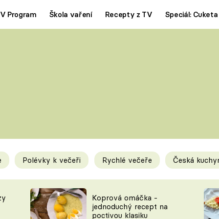
V Program
Škola vaření
Recepty z TV
Speciál: Cuketa
Polévky
Saláty
ČESKÁ KLASIKA
TĚSTOVIN
SILNÉ VÝVARY
SLADKÉ
KRÉMOVÉ
BEZMASÁ J
e
Polévky k večeři
Rychlé večeře
Česká kuchy
y
Tipy a triky
Novink
zy
Koprová omáčka -
jednoduchý recept na
poctivou klasiku
KAM ZA JÍDLEM
BLOG