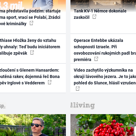
ma představila podzim: startuje
Tank KV-1 Němce dokonale
ma sport, vrací se Polabí, Zrádci
zaskočil
ové kriminálky
thiase Hložka ženy do vztahu
Operace Entebbe ukázala
dy uhnaly: Teď budu iniciátorem
schopnosti Izraele. Při
 slibuje zpěvák
osvobozování rukojmích padl br
premiéra
zloučení s Glenem Hansardem:
Video zachytilo výzkumníka na
outěná rakev, dojemná řeč Bona
okraji lávového jezera. Je to jak
zpěv Irglové s Vedderem
pohled do Slunce, hlásil vzruše