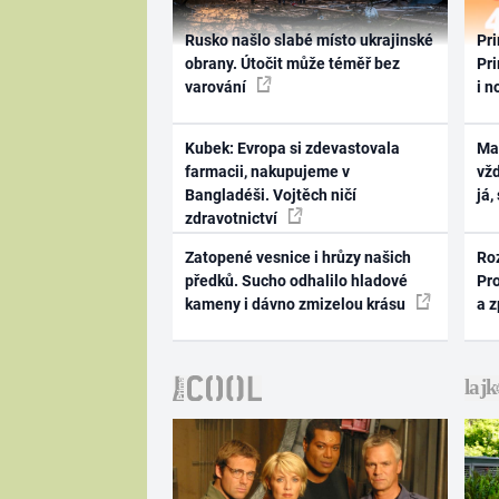
Rusko našlo slabé místo ukrajinské
Pri
obrany. Útočit může téměř bez
Pri
varování
i n
Kubek: Evropa si zdevastovala
Ma
farmacii, nakupujeme v
vž
Bangladéši. Vojtěch ničí
já,
zdravotnictví
Zatopené vesnice i hrůzy našich
Ro
předků. Sucho odhalilo hladové
Pr
kameny i dávno zmizelou krásu
a 