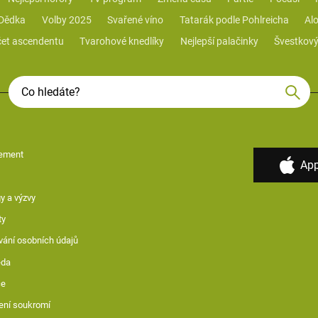
 Dědka
Volby 2025
Svařené víno
Tatarák podle Pohlreicha
Alo
et ascendentu
Tvarohové knedlíky
Nejlepší palačinky
Švestkový
ement
App
y a výzvy
ty
vání osobních údajů
ěda
ce
ení soukromí