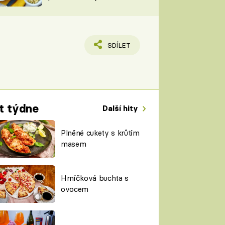
TORKY
ESH
SDÍLET
t týdne
Další hity
Plněné cukety s krůtím
masem
Hrníčková buchta s
ovocem