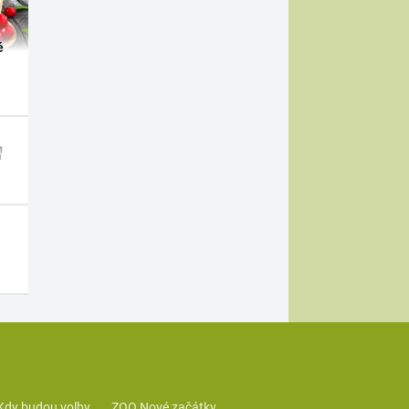
é
Kdy budou volby
ZOO Nové začátky