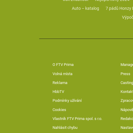
Auto – katalog
7 pádů Honzy
Výpoč
O FTV Prima
Manag
Volná místa
Press
Reklama
Casting
HbbTV
Kontak
Podmínky užívání
Zpraco
Cookies
Nápov
Vlastník FTV Prima spol. s r.o.
Redak
Nahlásit chybu
Nastav