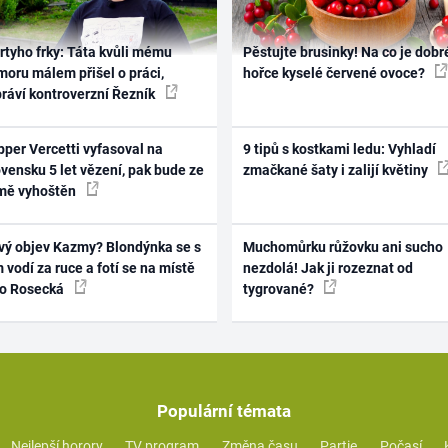
rtyho frky: Táta kvůli mému
Pěstujte brusinky! Na co je dobr
oru málem přišel o práci,
hořce kyselé červené ovoce?
práví kontroverzní Řezník
per Vercetti vyfasoval na
9 tipů s kostkami ledu: Vyhladí
vensku 5 let vězení, pak bude ze
zmačkané šaty i zalijí květiny
mě vyhoštěn
vý objev Kazmy? Blondýnka se s
Muchomůrku růžovku ani sucho
 vodí za ruce a fotí se na místě
nezdolá! Jak ji rozeznat od
ko Rosecká
tygrované?
Populární témata
Nejlepší horory
TV program
Změna času
Partie
Počasí