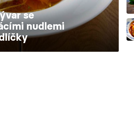
ývar se
ácími nudlemi
dlíčky