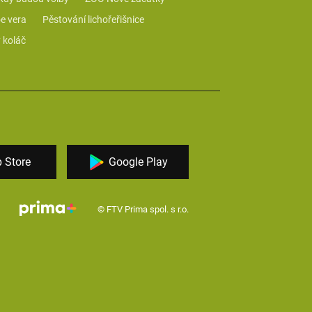
e vera
Pěstování lichořeřišnice
 koláč
 Store
Google Play
© FTV Prima spol. s r.o.