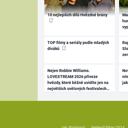
10 nejlepších dílů Hvězdné brány
Ma
hum
vy
TOP filmy a seriály podle mladých
Rap
diváků
Slo
ze
Nejen Robbie Williams.
No
LOVESTREAM 2026 přiveze
ním
hvězdy, které běžně uvidíte jen na
ja
největších světových festivalech
Jak zhubnout
Nejlepší filmy 2024