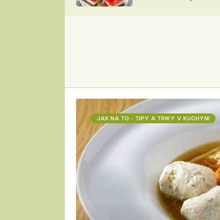
nepotřebujete troubu
ZDENĚK
ČESKO NA TALÍŘI
POHLREICH
KAROLÍNA,
JAROSLAV SAPÍK
DOMÁCÍ
KUCHAŘKA
KAROLÍNA
KAMBERSKÁ
JAK NA TO - TIPY A TRIKY V KUCHYNI