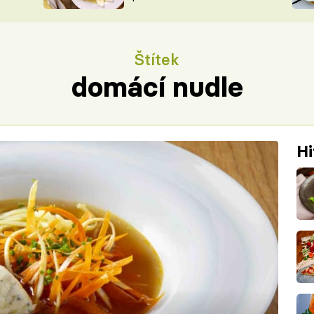
ŠÉFREDAK
VYCHYTÁVKY
SOUTĚŽ FR
NA NÁKUPECH
Štítek
ČASOPIS
domácí nudle
Hi