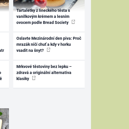
Tartaletky z lineckého těsta s
vanilkovým krémem a lesním
ovocem podle Bread Society
Oslavte Mezinárodní den piva: Proč
mrazák ničí chuť a kdy v horku
atr
vsadit na šnyt?
Mrkvové těstoviny bez lepku –
o
zdravá a originální alternativa
ně
klasiky