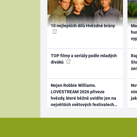
10 nejlepších dílů Hvězdné brány
Ma
hum
vy
TOP filmy a seriály podle mladých
Rap
diváků
Slo
ze
Nejen Robbie Williams.
No
LOVESTREAM 2026 přiveze
ním
hvězdy, které běžně uvidíte jen na
ja
největších světových festivalech