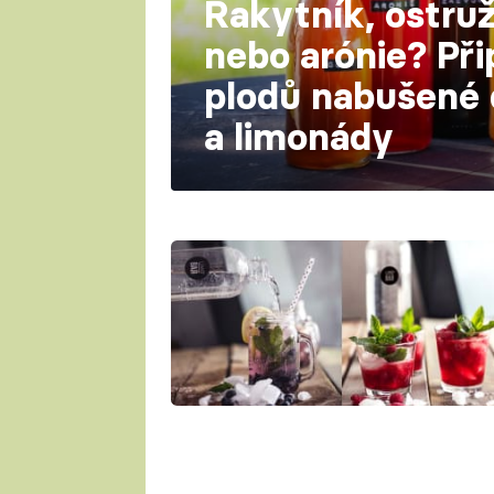
Rakytník, ostruž
nebo arónie? Při
plodů nabušené
a limonády