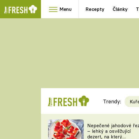
Menu
Recepty
Články
T
Oblíbené
Přílohy
recepty
HRANOLKY
HOUBY
KNEDLÍKY
DÝNĚ
KAŠE
RYCHLOVKY
Trendy:
Kuř
Populární
Videorecept
Nepečené jahodové ře
– lehký a osvěžující
kuchaři
dezert, na který
TEĎ VAŘÍ ŠÉF!