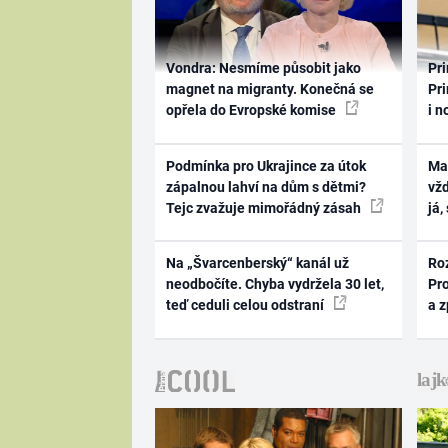
Vondra: Nesmíme působit jako
Pri
magnet na migranty. Konečná se
Pri
opřela do Evropské komise
i n
Podmínka pro Ukrajince za útok
Ma
zápalnou lahví na dům s dětmi?
vž
Tejc zvažuje mimořádný zásah
já,
Na „Švarcenberský“ kanál už
Ro
neodbočíte. Chyba vydržela 30 let,
Pr
teď ceduli celou odstraní
a 