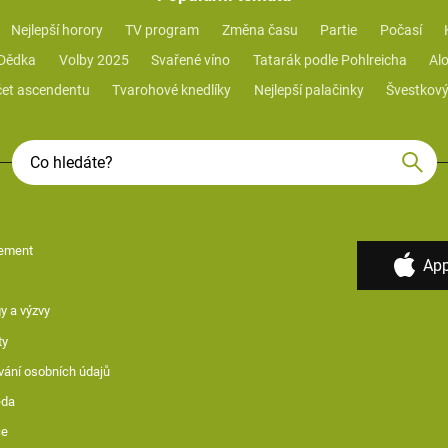
Nejlepší horory
TV program
Změna času
Partie
Počasí
 Dědka
Volby 2025
Svařené víno
Tatarák podle Pohlreicha
Alo
et ascendentu
Tvarohové knedlíky
Nejlepší palačinky
Švestkový
ement
App
y a výzvy
ty
vání osobních údajů
ěda
ce