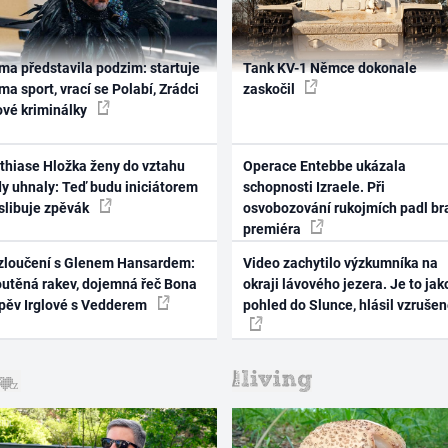
ma představila podzim: startuje
Tank KV-1 Němce dokonale
ma sport, vrací se Polabí, Zrádci
zaskočil
ové kriminálky
thiase Hložka ženy do vztahu
Operace Entebbe ukázala
dy uhnaly: Teď budu iniciátorem
schopnosti Izraele. Při
 slibuje zpěvák
osvobozování rukojmích padl br
premiéra
zloučení s Glenem Hansardem:
Video zachytilo výzkumníka na
outěná rakev, dojemná řeč Bona
okraji lávového jezera. Je to jak
zpěv Irglové s Vedderem
pohled do Slunce, hlásil vzruše