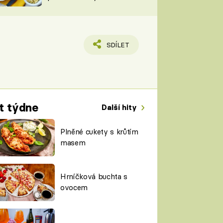
TORKY
ESH
SDÍLET
t týdne
Další hity
Plněné cukety s krůtím
masem
Hrníčková buchta s
ovocem