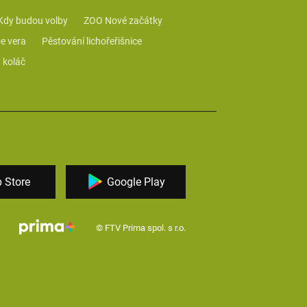
Kdy budou volby
ZOO Nové začátky
e vera
Pěstování lichořeřišnice
 koláč
 Store
Google Play
© FTV Prima spol. s r.o.