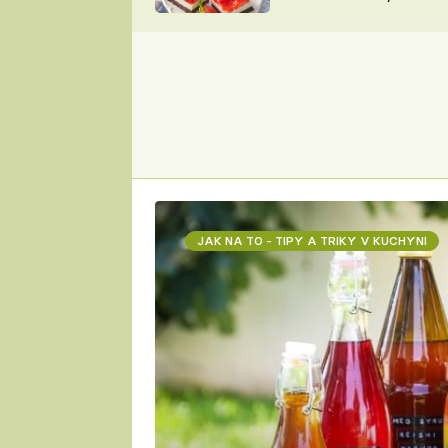
nepotřebujete troubu
ZDENĚK
ČESKO NA TALÍŘI
POHLREICH
KAROLÍNA,
JAROSLAV SAPÍK
DOMÁCÍ
KUCHAŘKA
KAROLÍNA
KAMBERSKÁ
JAK NA TO - TIPY A TRIKY V KUCHYNI