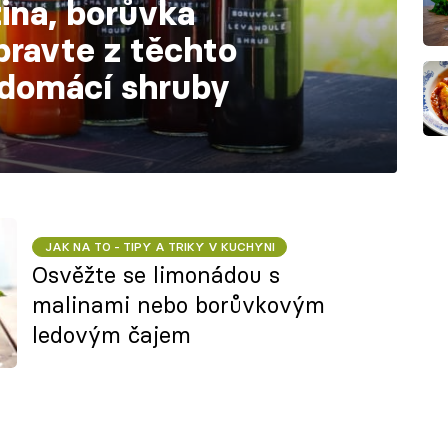
ina, borůvka
pravte z těchto
 domácí shruby
JAK NA TO - TIPY A TRIKY V KUCHYNI
Osvěžte se limonádou s
malinami nebo borůvkovým
ledovým čajem