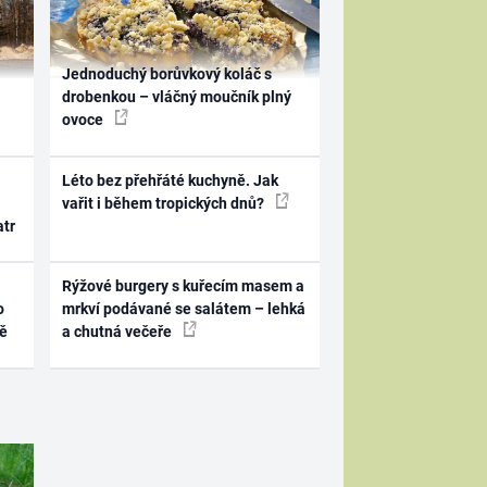
Jednoduchý borůvkový koláč s
drobenkou – vláčný moučník plný
ovoce
Léto bez přehřáté kuchyně. Jak
vařit i během tropických dnů?
atr
Rýžové burgery s kuřecím masem a
o
mrkví podávané se salátem – lehká
ně
a chutná večeře