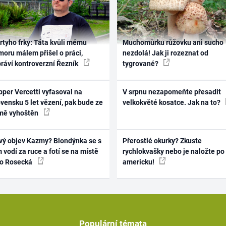
rtyho frky: Táta kvůli mému
Muchomůrku růžovku ani sucho
oru málem přišel o práci,
nezdolá! Jak ji rozeznat od
práví kontroverzní Řezník
tygrované?
per Vercetti vyfasoval na
V srpnu nezapomeňte přesadit
vensku 5 let vězení, pak bude ze
velkokvěté kosatce. Jak na to?
mě vyhoštěn
vý objev Kazmy? Blondýnka se s
Přerostlé okurky? Zkuste
 vodí za ruce a fotí se na místě
rychlokvašky nebo je naložte po
ko Rosecká
americku!
Populární témata