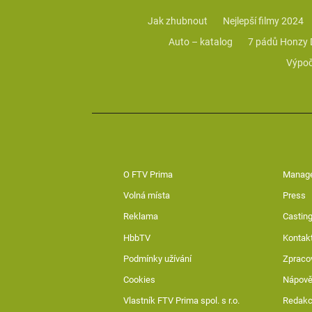
Jak zhubnout
Nejlepší filmy 2024
Auto – katalog
7 pádů Honzy
Výpoč
O FTV Prima
Manag
Volná místa
Press
Reklama
Casting
HbbTV
Kontak
Podmínky užívání
Zpraco
Cookies
Nápov
Vlastník FTV Prima spol. s r.o.
Redak