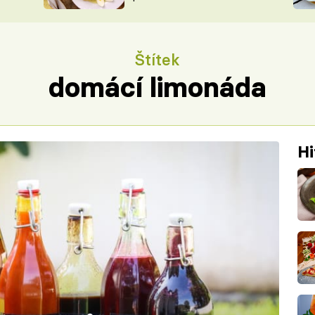
ŠÉFREDAK
VYCHYTÁVKY
SOUTĚŽ FR
NA NÁKUPECH
Štítek
ČASOPIS
domácí limonáda
Hi