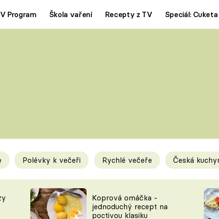
V Program
Škola vaření
Recepty z TV
Speciál: Cuketa
Polévky
Saláty
ČESKÁ KLASIKA
TĚSTOVIN
SILNÉ VÝVARY
SLADKÉ
KRÉMOVÉ
BEZMASÁ J
e
Polévky k večeři
Rychlé večeře
Česká kuchy
y
Tipy a triky
Novink
zy
Koprová omáčka -
jednoduchý recept na
poctivou klasiku
KAM ZA JÍDLEM
BLOG