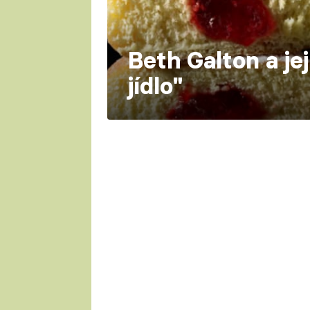
Beth Galton a jej
jídlo"