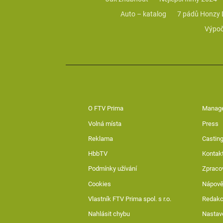
Auto – katalog
7 pádů Honzy
Výpoč
O FTV Prima
Manag
Volná místa
Press
Reklama
Casting
HbbTV
Kontak
Podmínky užívání
Zpraco
Cookies
Nápov
Vlastník FTV Prima spol. s r.o.
Redak
Nahlásit chybu
Nastav