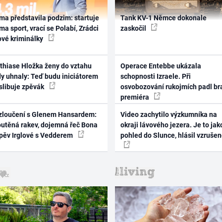
ma představila podzim: startuje
Tank KV-1 Němce dokonale
ma sport, vrací se Polabí, Zrádci
zaskočil
ové kriminálky
thiase Hložka ženy do vztahu
Operace Entebbe ukázala
dy uhnaly: Teď budu iniciátorem
schopnosti Izraele. Při
 slibuje zpěvák
osvobozování rukojmích padl br
premiéra
zloučení s Glenem Hansardem:
Video zachytilo výzkumníka na
outěná rakev, dojemná řeč Bona
okraji lávového jezera. Je to jak
zpěv Irglové s Vedderem
pohled do Slunce, hlásil vzruše