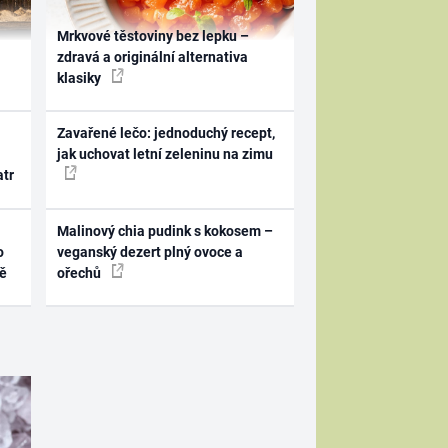
Mrkvové těstoviny bez lepku –
zdravá a originální alternativa
klasiky
Zavařené lečo: jednoduchý recept,
jak uchovat letní zeleninu na zimu
atr
Malinový chia pudink s kokosem –
o
veganský dezert plný ovoce a
ně
ořechů