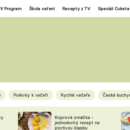
V Program
Škola vaření
Recepty z TV
Speciál: Cuketa
Polévky
Saláty
ČESKÁ KLASIKA
TĚSTOVIN
SILNÉ VÝVARY
SLADKÉ
KRÉMOVÉ
BEZMASÁ J
e
Polévky k večeři
Rychlé večeře
Česká kuchy
y
Tipy a triky
Novink
zy
Koprová omáčka -
jednoduchý recept na
poctivou klasiku
KAM ZA JÍDLEM
BLOG