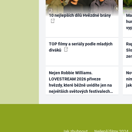
10 nejlepších dílů Hvězdné brány
Ma
hum
vy
TOP filmy a seriály podle mladých
Rap
diváků
Slo
ze
Nejen Robbie Williams.
No
LOVESTREAM 2026 přiveze
ním
hvězdy, které běžně uvidíte jen na
ja
největších světových festivalech
Jak zhubnout
Nejlepší filmy 2024