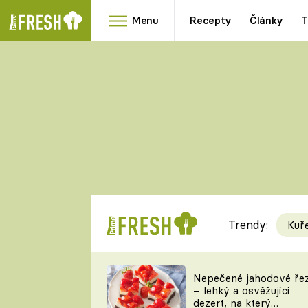
Menu
Recepty
Články
T
Oblíbené
Přílohy
recepty
HRANOLKY
HOUBY
KNEDLÍKY
DÝNĚ
KAŠE
RYCHLOVKY
Trendy:
Kuř
Populární
Videorecept
Nepečené jahodové ře
– lehký a osvěžující
kuchaři
dezert, na který
TEĎ VAŘÍ ŠÉF!