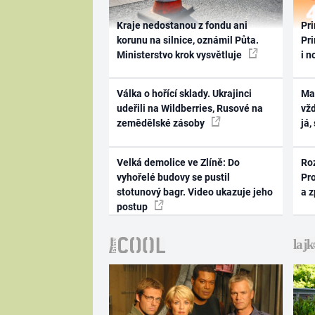
Kraje nedostanou z fondu ani
Pri
korunu na silnice, oznámil Půta.
Pri
Ministerstvo krok vysvětluje
i n
Válka o hořící sklady. Ukrajinci
Ma
udeřili na Wildberries, Rusové na
vž
zemědělské zásoby
já,
Velká demolice ve Zlíně: Do
Ro
vyhořelé budovy se pustil
Pr
stotunový bagr. Video ukazuje jeho
a 
postup