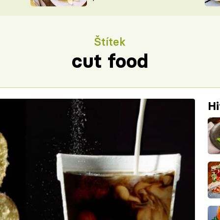
ŠÉFREDAK
VYCHYTÁVKY
SOUTĚŽ FR
NA NÁKUPECH
Štítek
ČASOPIS
cut food
Hi