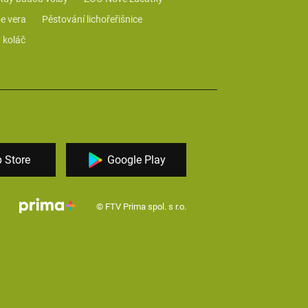
e vera
Pěstování lichořeřišnice
 koláč
 Store
Google Play
© FTV Prima spol. s r.o.