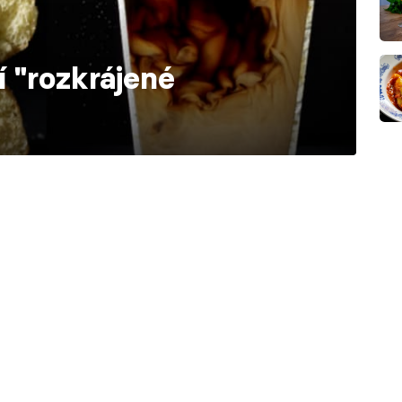
í "rozkrájené