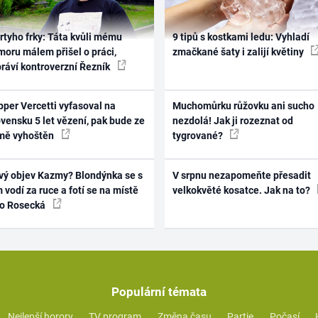
rtyho frky: Táta kvůli mému
9 tipů s kostkami ledu: Vyhladí
oru málem přišel o práci,
zmačkané šaty i zalijí květiny
práví kontroverzní Řezník
per Vercetti vyfasoval na
Muchomůrku růžovku ani sucho
vensku 5 let vězení, pak bude ze
nezdolá! Jak ji rozeznat od
mě vyhoštěn
tygrované?
vý objev Kazmy? Blondýnka se s
V srpnu nezapomeňte přesadit
 vodí za ruce a fotí se na místě
velkokvěté kosatce. Jak na to?
ko Rosecká
Populární témata
Nejlepší horory
TV program
Změna času
Partie
Počasí