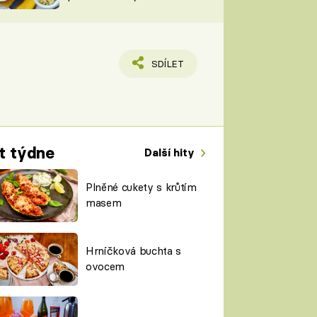
TORKY
ESH
SDÍLET
t týdne
Další hity
Plněné cukety s krůtím
masem
Hrníčková buchta s
ovocem