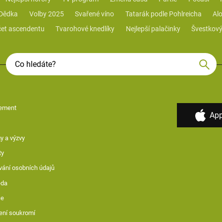
 Dědka
Volby 2025
Svařené víno
Tatarák podle Pohlreicha
Alo
et ascendentu
Tvarohové knedlíky
Nejlepší palačinky
Švestkový
ement
App
y a výzvy
ty
vání osobních údajů
ěda
ce
ení soukromí