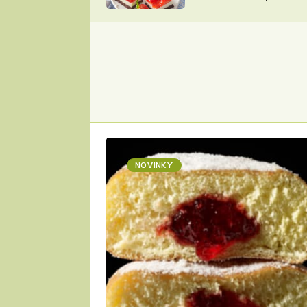
nepotřebujete troubu
ZDENĚK
ČESKO NA TALÍŘI
POHLREICH
KAROLÍNA,
JAROSLAV SAPÍK
DOMÁCÍ
KUCHAŘKA
KAROLÍNA
KAMBERSKÁ
NOVINKY