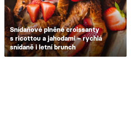
Škola vaření
Recepty z TV
Snídaňové plněné croissanty
Speciál: Cuketa
s ricottou a jahodami – rychlá
snídaně i letní brunch
Těhotnej kuchař
Sledujte prima+
Přihlášení
Sledujte nás