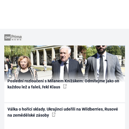
Poslední rozloučení s Milanem Knížákem: Odmítejme jako on
každou lež a faleš, řekl Klaus
Válka o hořící sklady. Ukrajinci udeřili na Wildberries, Rusové
na zemědělské zásoby