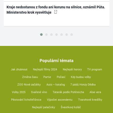
Kraje nedostanou z fondu ani korunu na silnice, oznámil Půta.
Ministerstvo krok vysvětluje
Populární témata
Jak zhubnout
Nejlepší filmy 2024
Nejlepší horory
TV program
Změna času
Partie
Počasí
Kdy budou volby
ZOO Nové začátky
Auto – katalog
7 pádů Honzy Dědka
Volby 2025
Svařené víno
Tatarák podle Pohlreicha
Aloe vera
Pěstování lichořeřišnice
Výpočet ascendentu
Tvarohové knedlíky
Nejlepší palačinky
Švestkový koláč