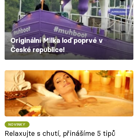
Škola vaření
Recepty z TV
Speciál: Cuketa
Originální Milka loď poprvé v
České republice!
Těhotnej kuchař
Sledujte prima+
Přihlášení
Sledujte nás
NOVINKY
Relaxujte s chutí, přinášíme 5 tipů