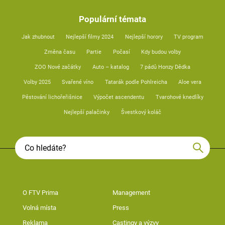
Populární témata
Jak zhubnout
Nejlepší filmy 2024
Nejlepší horory
TV program
Změna času
Partie
Počasí
Kdy budou volby
ZOO Nové začátky
Auto – katalog
7 pádů Honzy Dědka
Volby 2025
Svařené víno
Tatarák podle Pohlreicha
Aloe vera
Pěstování lichořeřišnice
Výpočet ascendentu
Tvarohové knedlíky
Nejlepší palačinky
Švestkový koláč
O FTV Prima
Management
Volná místa
Press
Reklama
Castingy a výzvy