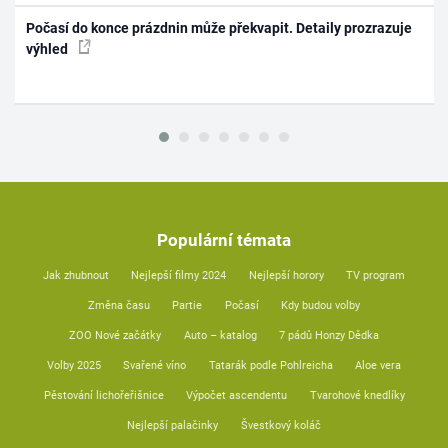
Počasí do konce prázdnin může překvapit. Detaily prozrazuje
výhled
Populární témata
Jak zhubnout
Nejlepší filmy 2024
Nejlepší horory
TV program
Změna času
Partie
Počasí
Kdy budou volby
ZOO Nové začátky
Auto – katalog
7 pádů Honzy Dědka
Volby 2025
Svařené víno
Tatarák podle Pohlreicha
Aloe vera
Pěstování lichořeřišnice
Výpočet ascendentu
Tvarohové knedlíky
Nejlepší palačinky
Švestkový koláč