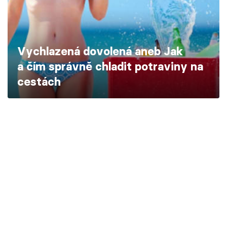
Škola vaření
Recepty z TV
Vychlazená dovolená aneb Jak
Speciál: Cuketa
a čím správně chladit potraviny na
cestách
Těhotnej kuchař
Sledujte prima+
Přihlášení
Sledujte nás