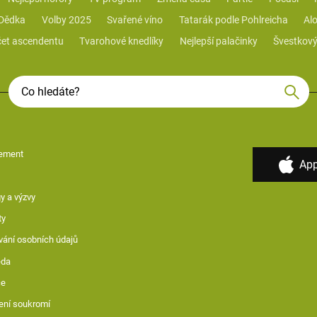
 Dědka
Volby 2025
Svařené víno
Tatarák podle Pohlreicha
Alo
et ascendentu
Tvarohové knedlíky
Nejlepší palačinky
Švestkový
ement
App
y a výzvy
ty
vání osobních údajů
ěda
ce
ení soukromí