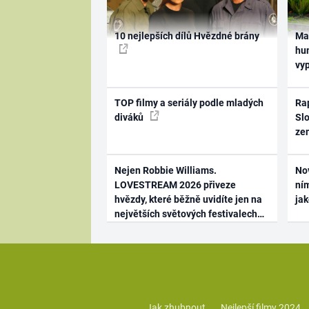
10 nejlepších dílů Hvězdné brány
Ma
hum
vy
TOP filmy a seriály podle mladých
Rap
diváků
Slo
ze
Nejen Robbie Williams.
No
LOVESTREAM 2026 přiveze
ním
hvězdy, které běžně uvidíte jen na
ja
největších světových festivalech
Jak zhubnout
Nejlepší filmy 2024