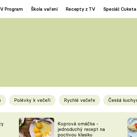
V Program
Škola vaření
Recepty z TV
Speciál: Cuketa
Polévky
Saláty
ČESKÁ KLASIKA
TĚSTOVIN
SILNÉ VÝVARY
SLADKÉ
KRÉMOVÉ
BEZMASÁ J
e
Polévky k večeři
Rychlé večeře
Česká kuchy
y
Tipy a triky
Novink
zy
Koprová omáčka -
jednoduchý recept na
poctivou klasiku
KAM ZA JÍDLEM
BLOG