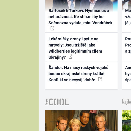
Bartošek k Turkovi: Hyenismus a
Ma
nehoráznost. Ke stíhání by ho
vž
Sněmovna vydala, míní Vondráček
já,
Lékárničky, drony i pytle na
Ro
mrtvoly: Jsou tržiště jako
Pr
Wildberries legitimním cílem
a 
Ukrajiny?
Šándor: Na masy ruských vojáků
Ane
budou ukrajinské drony krátké.
byd
Konflikt se nevyvíjí dobře
šp