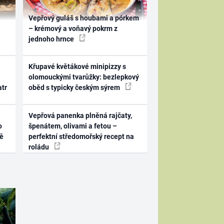
Vepřový guláš s houbami a pórkem
– krémový a voňavý pokrm z
jednoho hrnce
Křupavé květákové minipizzy s
olomouckými tvarůžky: bezlepkový
atr
oběd s typicky českým sýrem
Vepřová panenka plněná rajčaty,
o
špenátem, olivami a fetou –
ně
perfektní středomořský recept na
roládu