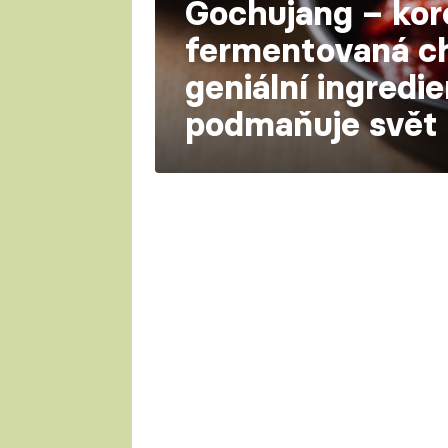
Gochujang – kor
fermentovaná chi
geniální ingredie
podmaňuje svět