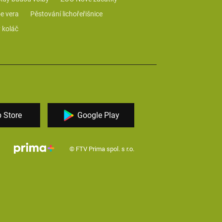
e vera
Pěstování lichořeřišnice
 koláč
 Store
Google Play
© FTV Prima spol. s r.o.