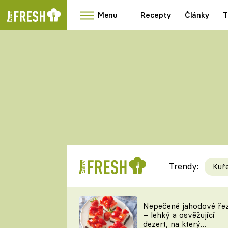
Menu
Recepty
Články
T
Oblíbené
Přílohy
recepty
HRANOLKY
HOUBY
KNEDLÍKY
DÝNĚ
KAŠE
RYCHLOVKY
Trendy:
Kuř
Populární
Videorecept
Nepečené jahodové ře
– lehký a osvěžující
kuchaři
dezert, na který
TEĎ VAŘÍ ŠÉF!