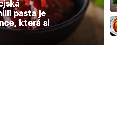
ejská
lli pasta je
nce, která si