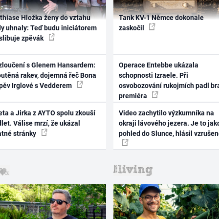
thiase Hložka ženy do vztahu
Tank KV-1 Němce dokonale
dy uhnaly: Teď budu iniciátorem
zaskočil
 slibuje zpěvák
zloučení s Glenem Hansardem:
Operace Entebbe ukázala
outěná rakev, dojemná řeč Bona
schopnosti Izraele. Při
zpěv Irglové s Vedderem
osvobozování rukojmích padl br
premiéra
ta a Jirka z AYTO spolu zkouší
Video zachytilo výzkumníka na
let. Válise mrzí, že ukázal
okraji lávového jezera. Je to jak
atné stránky
pohled do Slunce, hlásil vzruše