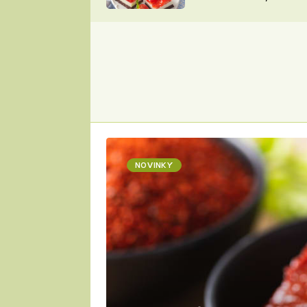
nepotřebujete troubu
ZDENĚK
ČESKO NA TALÍŘI
POHLREICH
KAROLÍNA,
JAROSLAV SAPÍK
DOMÁCÍ
KUCHAŘKA
KAROLÍNA
KAMBERSKÁ
NOVINKY