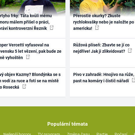
rtyho frky: Táta kvůli mému
Přerostlé okurky? Zkuste
oru málem přišel o práci,
rychlokvašky nebo je naložte po
práví kontroverzní Řezník
americku!
per Vercetti vyfasoval na
Růžová plíseň: Zbavte se jí co
vensku 5 let vězení, pak bude ze
nejdříve! Jak ji zlikvidovat?
mě vyhoštěn
vý objev Kazmy? Blondýnka se s
Pivo v zahradě: Hnojivo na růže,
 vodí za ruce a fotí se na místě
past na komáry i čistič nářadí
ko Rosecká
Populární témata
Nejlepší horory
TV program
Změna času
Partie
Počasí