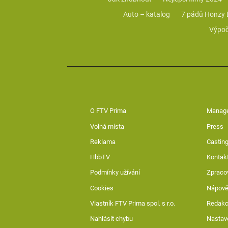
Auto – katalog
7 pádů Honzy
Výpoč
O FTV Prima
Manag
Volná místa
Press
Reklama
Casting
HbbTV
Kontak
Podmínky užívání
Zpraco
Cookies
Nápov
Vlastník FTV Prima spol. s r.o.
Redak
Nahlásit chybu
Nastav