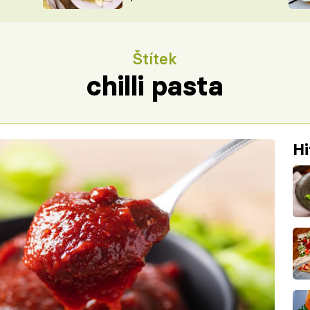
ŠÉFREDAK
VYCHYTÁVKY
SOUTĚŽ FR
NA NÁKUPECH
Štítek
ČASOPIS
chilli pasta
Hi