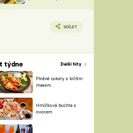
TORKY
ESH
SDÍLET
t týdne
Další hity
Plněné cukety s krůtím
masem
Hrníčková buchta s
ovocem