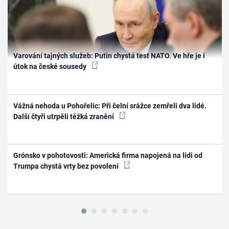
Varování tajných služeb: Putin chystá test NATO. Ve hře je i
útok na české sousedy
Vážná nehoda u Pohořelic: Při čelní srážce zemřeli dva lidé.
Další čtyři utrpěli těžká zranění
Grónsko v pohotovosti: Americká firma napojená na lidi od
Trumpa chystá vrty bez povolení