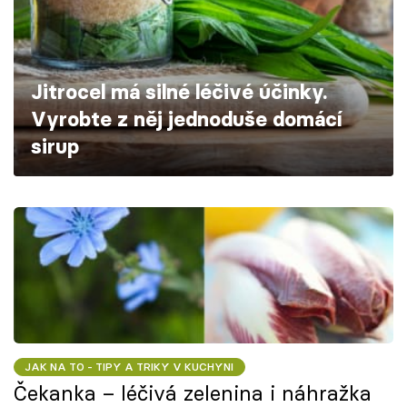
Škola vaření
Recepty z TV
Jitrocel má silné léčivé účinky.
Speciál: Cuketa
Vyrobte z něj jednoduše domácí
sirup
Těhotnej kuchař
Sledujte prima+
Přihlášení
Sledujte nás
JAK NA TO - TIPY A TRIKY V KUCHYNI
Čekanka – léčivá zelenina i náhražka