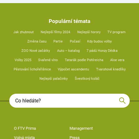
Populární témata
Jak zhubnout
Nejlepší filmy 2024
Nejlepší horory
TV program
Změna času
Partie
Počasí
Kdy budou volby
ZOO Nové začátky
Auto – katalog
7 pádů Honzy Dědka
Volby 2025
Svařené víno
Tatarák podle Pohlreicha
Aloe vera
Pěstování lichořeřišnice
Výpočet ascendentu
Tvarohové knedlíky
Nejlepší palačinky
Švestkový koláč
O FTV Prima
Management
Volná místa
Press