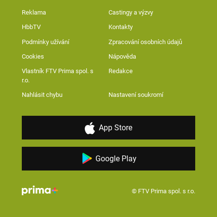
Reklama
Castingy a výzvy
HbbTV
Kontakty
Podmínky užívání
Zpracování osobních údajů
Cookies
Nápověda
Vlastník FTV Prima spol. s
Redakce
r.o.
Nahlásit chybu
Nastavení soukromí
App Store
Google Play
© FTV Prima spol. s r.o.