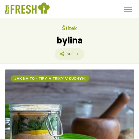
Štítek
Kuře
Polévky k večeři
Rychlé večeře
Trendy:
bylina
Česká kuchyně
Čokoláda
SDÍLET
JAK NA TO - TIPY A TRIKY V KUCHYNI
Témata
Recepty
Články
TV Program