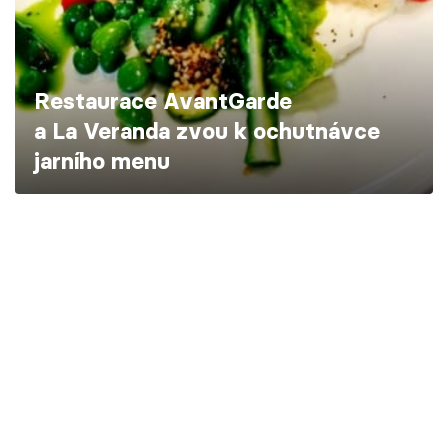
Škola vaření
Recepty z TV
Restaurace AvantGarde
Speciál: Cuketa
a La Veranda zvou k ochutnávce
jarního menu
Těhotnej kuchař
Sledujte prima+
Přihlášení
Sledujte nás