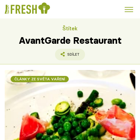
Štítek
Kuře
Polévky k večeři
Rychlé večeře
Trendy:
AvantGarde Restaurant
Česká kuchyně
Čokoláda
SDÍLET
ČLÁNKY ZE SVĚTA VAŘENÍ
Témata
Recepty
Články
TV Program