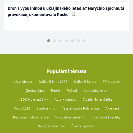
Dron s výbušninou u ukrajinského letadla? Narychlo spíchnutá
provokace, okomentovalo Rusko
Populární témata
Jak zhubnout
Nejlepší filmy 2024
Nejlepší horory
TV program
Změna času
Partie
Počasí
Kdy budou volby
ZOO Nové začátky
Auto – katalog
7 pádů Honzy Dědka
Volby 2025
Svařené víno
Tatarák podle Pohlreicha
Aloe vera
Pěstování lichořeřišnice
Výpočet ascendentu
Tvarohové knedlíky
Nejlepší palačinky
Švestkový koláč