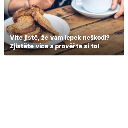
Škola vaření
Recepty z TV
Speciál: Cuketa
Víte jistě, že vám lepek neškodí?
Zjistěte více a prověřte si to!
Těhotnej kuchař
Sledujte prima+
Přihlášení
Sledujte nás