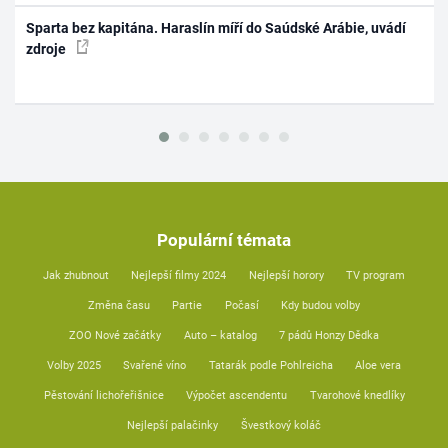
Sparta bez kapitána. Haraslín míří do Saúdské Arábie, uvádí
zdroje
Populární témata
Jak zhubnout
Nejlepší filmy 2024
Nejlepší horory
TV program
Změna času
Partie
Počasí
Kdy budou volby
ZOO Nové začátky
Auto – katalog
7 pádů Honzy Dědka
Volby 2025
Svařené víno
Tatarák podle Pohlreicha
Aloe vera
Pěstování lichořeřišnice
Výpočet ascendentu
Tvarohové knedlíky
Nejlepší palačinky
Švestkový koláč