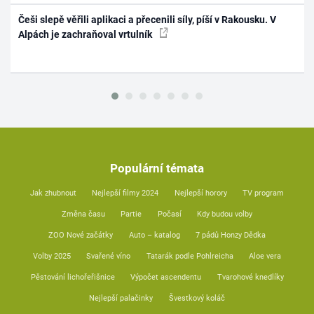
Češi slepě věřili aplikaci a přecenili síly, píší v Rakousku. V
Alpách je zachraňoval vrtulník
Populární témata
Jak zhubnout
Nejlepší filmy 2024
Nejlepší horory
TV program
Změna času
Partie
Počasí
Kdy budou volby
ZOO Nové začátky
Auto – katalog
7 pádů Honzy Dědka
Volby 2025
Svařené víno
Tatarák podle Pohlreicha
Aloe vera
Pěstování lichořeřišnice
Výpočet ascendentu
Tvarohové knedlíky
Nejlepší palačinky
Švestkový koláč