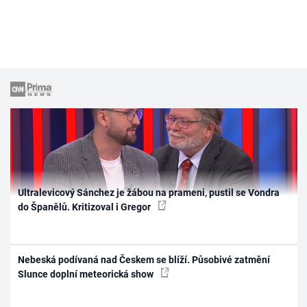
Ultralevicový Sánchez je žábou na prameni, pustil se Vondra
do Španělů. Kritizoval i Gregor
Nebeská podívaná nad Českem se blíží. Působivé zatmění
Slunce doplní meteorická show