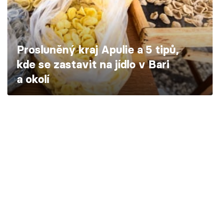
Škola vaření
Recepty z TV
Prosluněný kraj Apulie a 5 tipů,
Speciál: Cuketa
kde se zastavit na jídlo v Bari
a okolí
Těhotnej kuchař
Sledujte prima+
Přihlášení
Sledujte nás