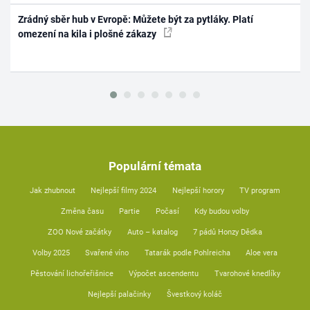
Zrádný sběr hub v Evropě: Můžete být za pytláky. Platí
omezení na kila i plošné zákazy
Populární témata
Jak zhubnout
Nejlepší filmy 2024
Nejlepší horory
TV program
Změna času
Partie
Počasí
Kdy budou volby
ZOO Nové začátky
Auto – katalog
7 pádů Honzy Dědka
Volby 2025
Svařené víno
Tatarák podle Pohlreicha
Aloe vera
Pěstování lichořeřišnice
Výpočet ascendentu
Tvarohové knedlíky
Nejlepší palačinky
Švestkový koláč