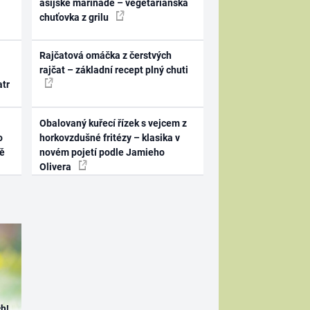
asijské marinádě – vegetariánská
chuťovka z grilu
Rajčatová omáčka z čerstvých
rajčat – základní recept plný chuti
atr
Obalovaný kuřecí řízek s vejcem z
o
horkovzdušné fritézy – klasika v
ně
novém pojetí podle Jamieho
Olivera
h!