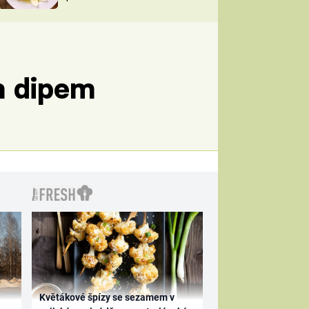
TORKY
ESH
m dipem
Květákové špízy se sezamem v