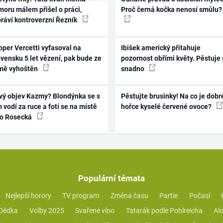
oru málem přišel o práci,
Proč černá kočka nenosí smůlu?
práví kontroverzní Řezník
per Vercetti vyfasoval na
Ibišek americký přitahuje
vensku 5 let vězení, pak bude ze
pozornost obřími květy. Pěstuje 
mě vyhoštěn
snadno
vý objev Kazmy? Blondýnka se s
Pěstujte brusinky! Na co je dobr
 vodí za ruce a fotí se na místě
hořce kyselé červené ovoce?
ko Rosecká
Populární témata
Nejlepší horory
TV program
Změna času
Partie
Počasí
 Dědka
Volby 2025
Svařené víno
Tatarák podle Pohlreicha
Alo