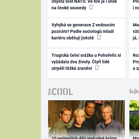
chystá test NATO. Ve hře je i útok
Pri
na české sousedy
i n
Vyhýbá se generace Z vedoucím
Ma
pozicím? Podle sociologů mladí
vž
kariéru obětují jistotě
já,
Tragická čelní srážka u Pohořelic si
Ro
vyžádala dva životy. Čtyři lidé
Pr
utrpěli těžká zranění
a 
10 nejlepších dílů Hvězdné brány
Ma