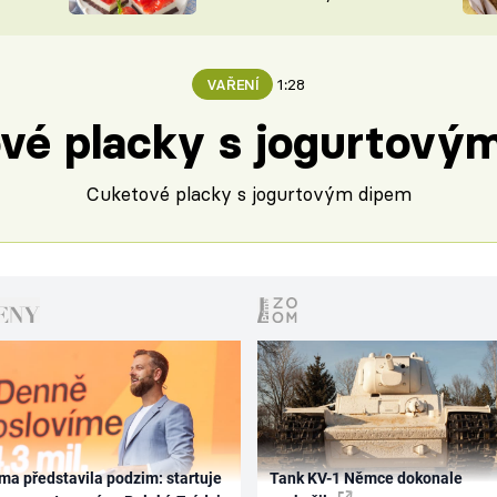
nepotřebujete troubu
ŠÉFREDAK
VYCHYTÁVKY
SOUTĚŽ FR
NA NÁKUPECH
1:28
VAŘENÍ
ČASOPIS
vé placky s jogurtový
Cuketové placky s jogurtovým dipem
Failed to fetch
ma představila podzim: startuje
Tank KV-1 Němce dokonale