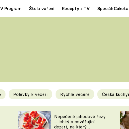
V Program
Škola vaření
Recepty z TV
Speciál: Cuketa
Polévky
Saláty
ČESKÁ KLASIKA
TĚSTOVIN
SILNÉ VÝVARY
SLADKÉ
KRÉMOVÉ
BEZMASÁ J
e
Polévky k večeři
Rychlé večeře
Česká kuchy
y
Tipy a triky
Novink
Nepečené jahodové řezy
– lehký a osvěžující
dezert, na který
KAM ZA JÍDLEM
BLOG