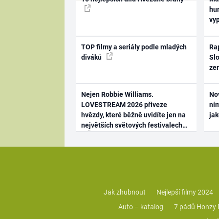
hum
vy
TOP filmy a seriály podle mladých
Rap
diváků
Slo
ze
Nejen Robbie Williams.
No
LOVESTREAM 2026 přiveze
ním
hvězdy, které běžně uvidíte jen na
ja
největších světových festivalech
Jak zhubnout
Nejlepší filmy 2024
Auto – katalog
7 pádů Honzy