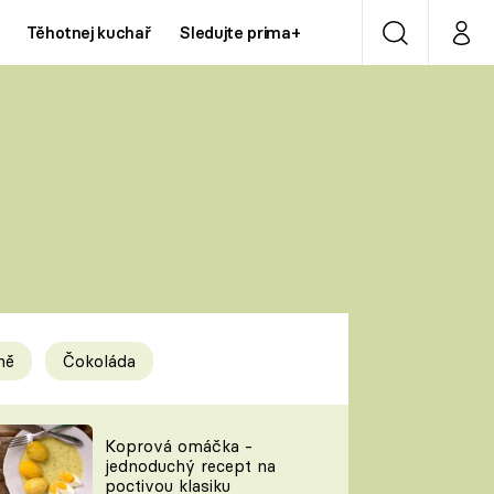
Těhotnej kuchař
Sledujte prima+
Vyhledávání
Můj p
Prima+
Y
CNN Prima NEWS
Prima ZOOM
ÍDLA
Prima LIVING
Prima Ženy
ně
Čokoláda
Prima LAJK
y
Koprová omáčka -
jednoduchý recept na
Sledujte nás
poctivou klasiku