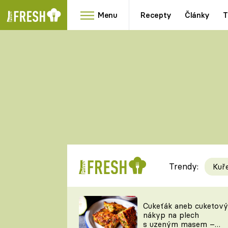
Menu
Recepty
Články
T
Oblíbené
Přílohy
recepty
HRANOLKY
HOUBY
KNEDLÍKY
DÝNĚ
KAŠE
RYCHLOVKY
Trendy:
Kuř
Populární
Videorecept
Cukeťák aneb cuketový
nákyp na plech
kuchaři
s uzeným masem –
TEĎ VAŘÍ ŠÉF!