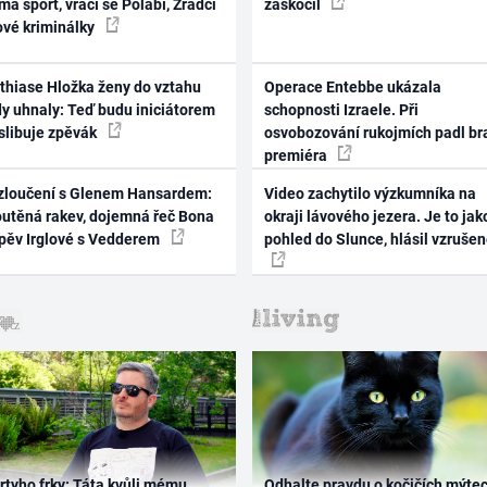
ma sport, vrací se Polabí, Zrádci
zaskočil
ové kriminálky
thiase Hložka ženy do vztahu
Operace Entebbe ukázala
dy uhnaly: Teď budu iniciátorem
schopnosti Izraele. Při
 slibuje zpěvák
osvobozování rukojmích padl br
premiéra
zloučení s Glenem Hansardem:
Video zachytilo výzkumníka na
outěná rakev, dojemná řeč Bona
okraji lávového jezera. Je to jak
zpěv Irglové s Vedderem
pohled do Slunce, hlásil vzruše
rtyho frky: Táta kvůli mému
Odhalte pravdu o kočičích mýtec