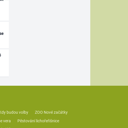
se
é
Kdy budou volby
ZOO Nové začátky
e vera
Pěstování lichořeřišnice