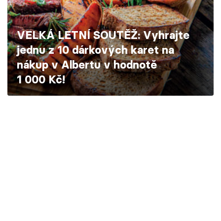
Škola vaření
VELKÁ LETNÍ SOUTĚŽ: Vyhrajte
Recepty z TV
jednu z 10 dárkových karet na
Speciál: Cuketa
nákup v Albertu v hodnotě
1 000 Kč!
Těhotnej kuchař
Sledujte prima+
Přihlášení
Sledujte nás