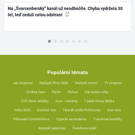
Na „Švarcenberský“ kanál už neodbočíte. Chyba vydržela 30
let, teď ceduli celou odstraní
Populární témata
Jak zhubnout
Nejlepší filmy 2024
Nejlepší horory
TV program
Změna času
Partie
Počasí
Kdy budou volby
ZOO Nové začátky
Auto – katalog
7 pádů Honzy Dědka
Volby 2025
Svařené víno
Tatarák podle Pohlreicha
Aloe vera
Pěstování lichořeřišnice
Výpočet ascendentu
Tvarohové knedlíky
Nejlepší palačinky
Švestkový koláč