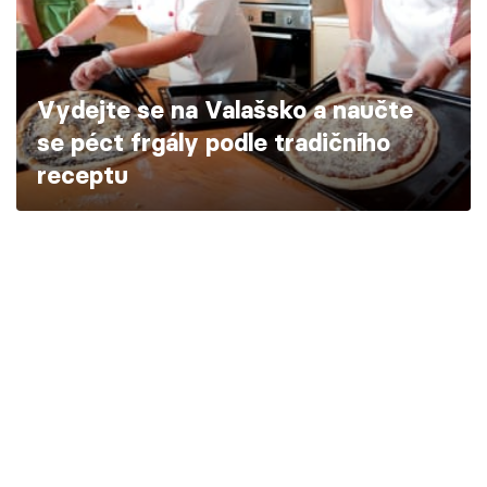
Škola vaření
Recepty z TV
Vydejte se na Valašsko a naučte
Speciál: Cuketa
se péct frgály podle tradičního
receptu
Těhotnej kuchař
Sledujte prima+
Přihlášení
Sledujte nás