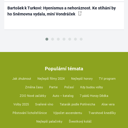
Bartošek k Turkovi: Hyenismus a nehoráznost. Ke stíhání by
ho Sněmovna vydala, míní Vondráček
Populární témata
Jak zhubnout
Nejlepší filmy 2024
Nejlepší horory
TV program
Změna času
Partie
Počasí
Kdy budou volby
ZOO Nové začátky
Auto – katalog
7 pádů Honzy Dědka
Volby 2025
Svařené víno
Tatarák podle Pohlreicha
Aloe vera
Pěstování lichořeřišnice
Výpočet ascendentu
Tvarohové knedlíky
Nejlepší palačinky
Švestkový koláč