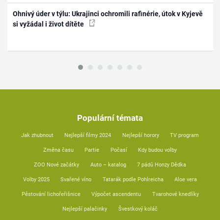
Ohnivý úder v týlu: Ukrajinci ochromili rafinérie, útok v Kyjevě
si vyžádal i život dítěte
Populární témata
Jak zhubnout
Nejlepší filmy 2024
Nejlepší horory
TV program
Změna času
Partie
Počasí
Kdy budou volby
ZOO Nové začátky
Auto – katalog
7 pádů Honzy Dědka
Volby 2025
Svařené víno
Tatarák podle Pohlreicha
Aloe vera
Pěstování lichořeřišnice
Výpočet ascendentu
Tvarohové knedlíky
Nejlepší palačinky
Švestkový koláč