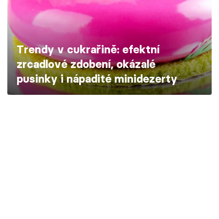
Škola vaření
Recepty z TV
Trendy v cukrařině: efektní
Speciál: Cuketa
zrcadlové zdobení, okázalé
pusinky i nápadité minidezerty
Těhotnej kuchař
Sledujte prima+
Přihlášení
Sledujte nás