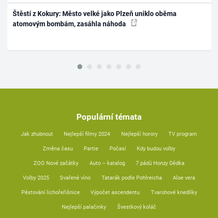
Štěstí z Kokury: Město velké jako Plzeň uniklo oběma
atomovým bombám, zasáhla náhoda
Populární témata
Jak zhubnout
Nejlepší filmy 2024
Nejlepší horory
TV program
Změna času
Partie
Počasí
Kdy budou volby
ZOO Nové začátky
Auto – katalog
7 pádů Honzy Dědka
Volby 2025
Svařené víno
Tatarák podle Pohlreicha
Aloe vera
Pěstování lichořeřišnice
Výpočet ascendentu
Tvarohové knedlíky
Nejlepší palačinky
Švestkový koláč