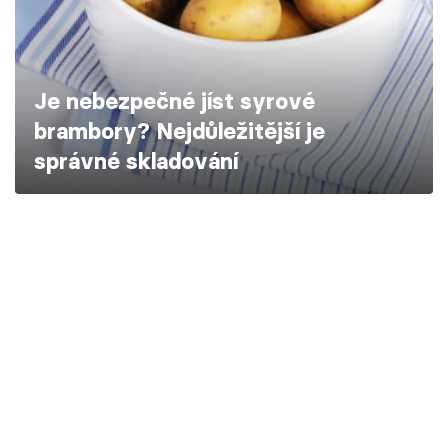
Škola vaření
Recepty z TV
Je nebezpečné jíst syrové
Speciál: Cuketa
brambory? Nejdůležitější je
správné skladování
Těhotnej kuchař
Sledujte prima+
Přihlášení
Sledujte nás