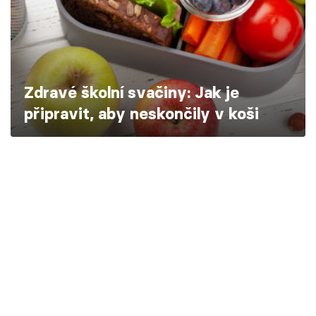
Škola vaření
Recepty z TV
Speciál: Cuketa
Zdravé školní svačiny: Jak je
připravit, aby neskončily v koši
Těhotnej kuchař
Sledujte prima+
Přihlášení
Sledujte nás