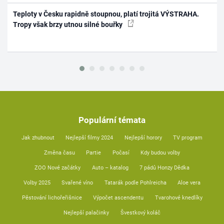
Teploty v Česku rapidně stoupnou, platí trojitá VÝSTRAHA.
Tropy však brzy utnou silné bouřky
Populární témata
Jak zhubnout
Nejlepší filmy 2024
Nejlepší horory
TV program
Změna času
Partie
Počasí
Kdy budou volby
ZOO Nové začátky
Auto – katalog
7 pádů Honzy Dědka
Volby 2025
Svařené víno
Tatarák podle Pohlreicha
Aloe vera
Pěstování lichořeřišnice
Výpočet ascendentu
Tvarohové knedlíky
Nejlepší palačinky
Švestkový koláč