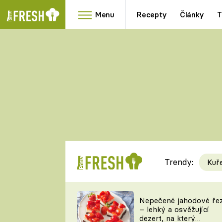
Menu
Recepty
Články
T
Oblíbené
Přílohy
recepty
HRANOLKY
HOUBY
KNEDLÍKY
DÝNĚ
KAŠE
RYCHLOVKY
Trendy:
Kuř
Populární
Videorecept
Nepečené jahodové ře
– lehký a osvěžující
kuchaři
dezert, na který
TEĎ VAŘÍ ŠÉF!