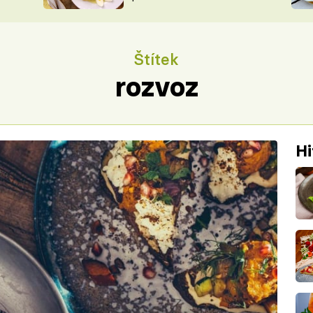
ŠÉFREDAK
VYCHYTÁVKY
SOUTĚŽ FR
NA NÁKUPECH
Štítek
ČASOPIS
rozvoz
Hi