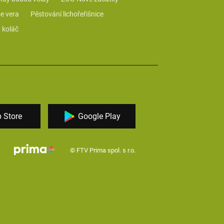
e vera
Pěstování lichořeřišnice
 koláč
 Store
Google Play
© FTV Prima spol. s r.o.