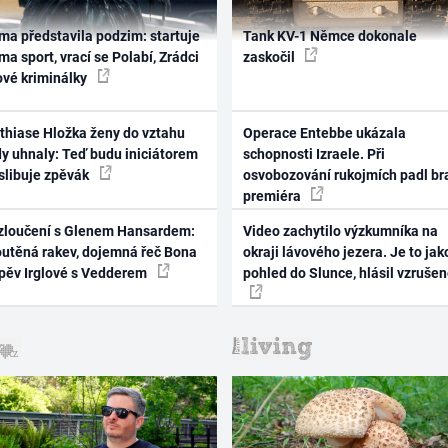
ma představila podzim: startuje
Tank KV-1 Němce dokonale
ma sport, vrací se Polabí, Zrádci
zaskočil
ové kriminálky
thiase Hložka ženy do vztahu
Operace Entebbe ukázala
dy uhnaly: Teď budu iniciátorem
schopnosti Izraele. Při
 slibuje zpěvák
osvobozování rukojmích padl br
premiéra
zloučení s Glenem Hansardem:
Video zachytilo výzkumníka na
outěná rakev, dojemná řeč Bona
okraji lávového jezera. Je to jak
zpěv Irglové s Vedderem
pohled do Slunce, hlásil vzruše