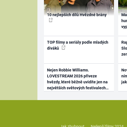
10 nejlepších dílů Hvězdné brány
Ma
hum
vy
TOP filmy a seriály podle mladých
Rap
diváků
Slo
ze
Nejen Robbie Williams.
No
LOVESTREAM 2026 přiveze
ním
hvězdy, které běžně uvidíte jen na
ja
největších světových festivalech
Jak zhubnout
Nejlepší filmy 2024