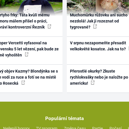
rtyho frky: Táta kvůli mému
Muchomůrku růžovku ani sucho
oru málem přišel o práci,
nezdolá! Jak ji rozeznat od
práví kontroverzní Řezník
tygrované?
per Vercetti vyfasoval na
V srpnu nezapomeňte přesadit
vensku 5 let vězení, pak bude ze
velkokvěté kosatce. Jak na to?
mě vyhoštěn
vý objev Kazmy? Blondýnka se s
Přerostlé okurky? Zkuste
 vodí za ruce a fotí se na místě
rychlokvašky nebo je naložte po
ko Rosecká
americku!
Populární témata
Nejlepší horory
TV program
Změna času
Partie
Počasí