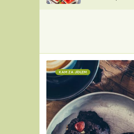
nepotřebujete troubu
ZDENĚK
ČESKO NA TALÍŘI
POHLREICH
KAROLÍNA,
JAROSLAV SAPÍK
DOMÁCÍ
KUCHAŘKA
KAROLÍNA
KAMBERSKÁ
KAM ZA JÍDLEM