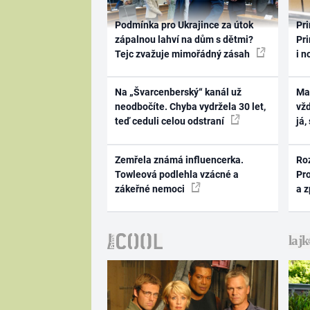
Podmínka pro Ukrajince za útok
Pri
zápalnou lahví na dům s dětmi?
Pri
Tejc zvažuje mimořádný zásah
i n
Na „Švarcenberský“ kanál už
Ma
neodbočíte. Chyba vydržela 30 let,
vž
teď ceduli celou odstraní
já,
Zemřela známá influencerka.
Ro
Towleová podlehla vzácné a
Pr
zákeřné nemoci
a 