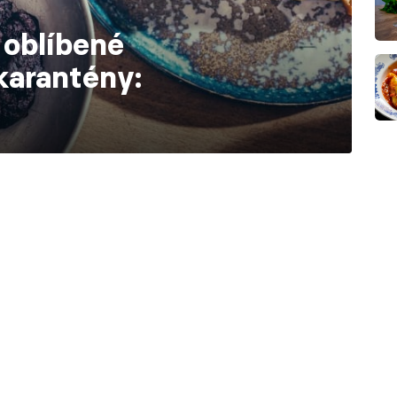
 oblíbené
karantény: