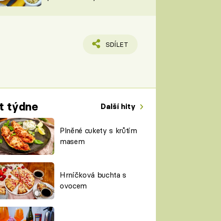
TORKY
ESH
SDÍLET
t týdne
Další hity
Plněné cukety s krůtím
masem
Hrníčková buchta s
ovocem