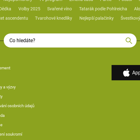
 Dědka
Volby 2025
Svařené víno
Tatarák podle Pohlreicha
Alo
et ascendentu
Tvarohové knedlíky
Nejlepší palačinky
Švestkový
ement
App
y a výzvy
ty
vání osobních údajů
ěda
ce
ení soukromí