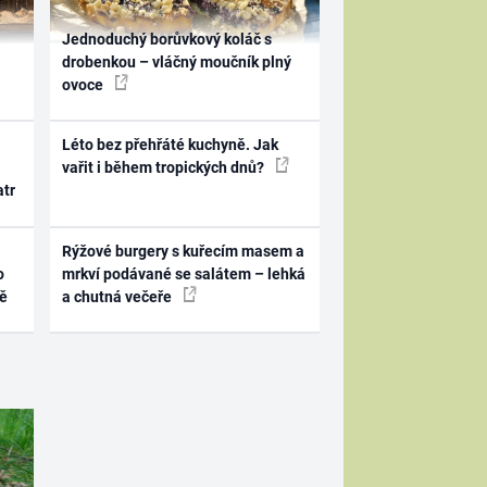
Jednoduchý borůvkový koláč s
drobenkou – vláčný moučník plný
ovoce
Léto bez přehřáté kuchyně. Jak
vařit i během tropických dnů?
atr
Rýžové burgery s kuřecím masem a
o
mrkví podávané se salátem – lehká
ně
a chutná večeře