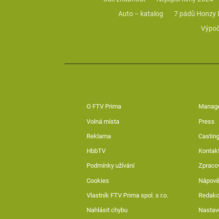
Auto – katalog
7 pádů Honzy
Výpoč
O FTV Prima
Manag
Volná místa
Press
Reklama
Casting
HbbTV
Kontak
Podmínky užívání
Zpraco
Cookies
Nápov
Vlastník FTV Prima spol. s r.o.
Redak
Nahlásit chybu
Nastav