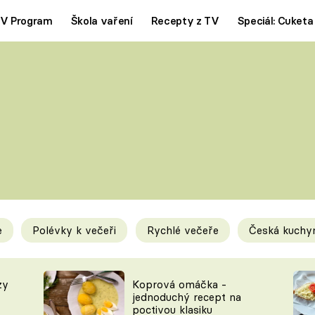
V Program
Škola vaření
Recepty z TV
Speciál: Cuketa
Polévky
Saláty
ČESKÁ KLASIKA
TĚSTOVIN
SILNÉ VÝVARY
SLADKÉ
KRÉMOVÉ
BEZMASÁ J
e
Polévky k večeři
Rychlé večeře
Česká kuchy
y
Tipy a triky
Novink
zy
Koprová omáčka -
jednoduchý recept na
poctivou klasiku
KAM ZA JÍDLEM
BLOG