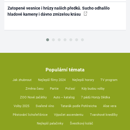
Zatopené vesnice i hrůzy našich předků. Sucho odhalilo
hladové kameny i dávno zmizelou krásu
Populární témata
Jak zhubnout
Nejlepší filmy 2024
Nejlepší horory
TV program
Změna času
Partie
Počasí
Kdy budou volby
ZOO Nové začátky
Auto – katalog
7 pádů Honzy Dědka
Volby 2025
Svařené víno
Tatarák podle Pohlreicha
Aloe vera
Pěstování lichořeřišnice
Výpočet ascendentu
Tvarohové knedlíky
Nejlepší palačinky
Švestkový koláč