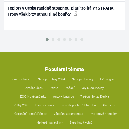
Teploty v Česku rapidně stoupnou, platí trojitá VÝSTRAHA.
Tropy však brzy utnou silné bouřky
Populární témata
Jak zhubnout
Nejlepší filmy 2024
Nejlepší horory
TV program
Změna času
Partie
Počasí
Kdy budou volby
ZOO Nové začátky
Auto – katalog
7 pádů Honzy Dědka
Volby 2025
Svařené víno
Tatarák podle Pohlreicha
Aloe vera
Pěstování lichořeřišnice
Výpočet ascendentu
Tvarohové knedlíky
Nejlepší palačinky
Švestkový koláč